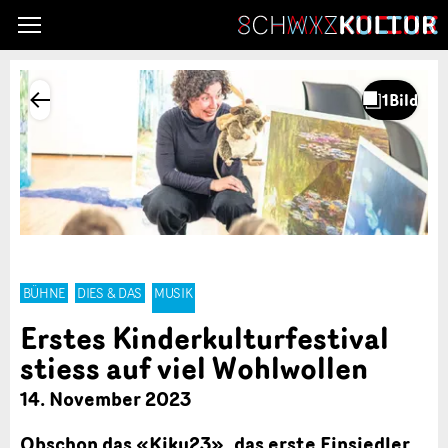
BÜHNE
DIES & DAS
MUSIK
Erstes Kinderkulturfestival
stiess auf viel Wohlwollen
14. November 2023
Obschon das «Kiku23», das erste Einsiedler