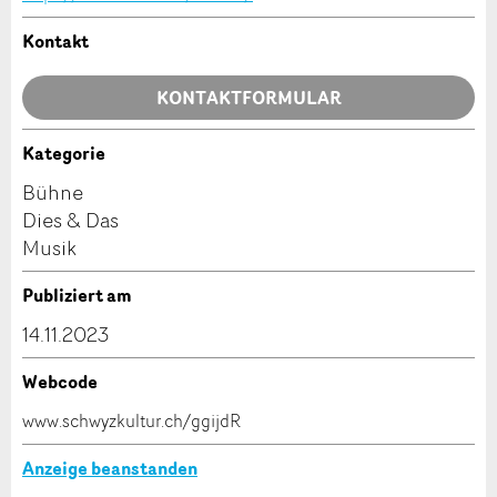
Allgemeines Feedback
Anzeige nicht mehr gültig
Kontakt
Anzeige unvollständig
KONTAKTFORMULAR
Kategorie
Kontakt
Bühne
Dies & Das
Verfassen Sie eine Nachricht für die Kontaktpersonen
Musik
dieser Anzeige.
* Eingabe erforderlich
Publiziert am
ANZEIGE WEITEREMPFEHLEN
14.11.2023
Nachricht
Schliessen
Webcode
www.schwyzkultur.ch/ggijdR
Anzeige beanstanden