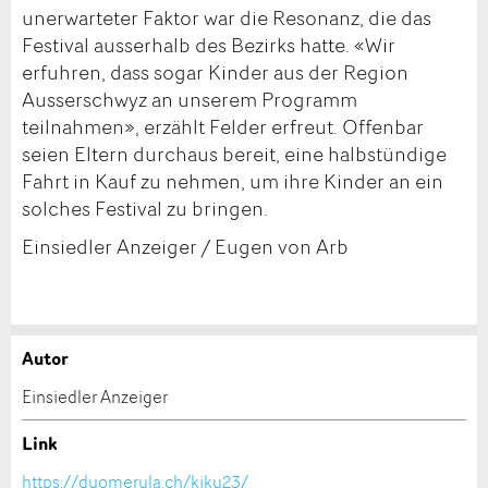
unerwarteter Faktor war die Resonanz, die das
Festival ausserhalb des Bezirks hatte. «Wir
erfuhren, dass sogar Kinder aus der Region
Ausserschwyz an unserem Programm
teilnahmen», erzählt Felder erfreut. Offenbar
seien Eltern durchaus bereit, eine halbstündige
Fahrt in Kauf zu nehmen, um ihre Kinder an ein
solches Festival zu bringen.
Einsiedler Anzeiger / Eugen von Arb
Autor
Anzeige beanstanden
Anzeige weiterempfehlen
Einsiedler Anzeiger
Ihr Feedback wird sehr geschätzt!
Empfehlen Sie diese Anzeige an Freunde weiter.
Link
https://duomerula.ch/kiku23/