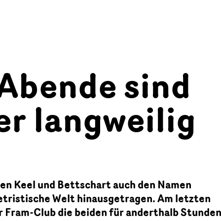
Abende sind
r langweilig
ben Keel und Bettschart auch den Namen
lletristische Welt hinausgetragen. Am letzten
 Fram-Club die beiden für anderthalb Stunden