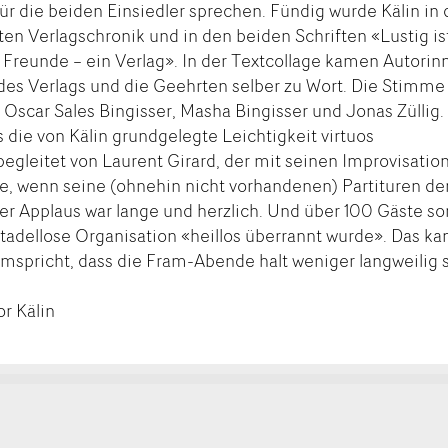
für die beiden Einsiedler sprechen. Fündig wurde Kälin in 
en Verlagschronik und in den beiden Schriften «Lustig is
Freunde – ein Verlag». In der Textcollage kamen Autorin
 des Verlags und die Geehrten selber zu Wort. Die Stimme
 Oscar Sales Bingisser, Masha Bingisser und Jonas Züllig.
s die von Kälin grundgelegte Leichtigkeit virtuos
 begleitet von Laurent Girard, der mit seinen Improvisatio
gte, wenn seine (ohnehin nicht vorhandenen) Partituren d
r Applaus war lange und herzlich. Und über 100 Gäste so
 tadellose Organisation «heillos überrannt wurde». Das ka
mspricht, dass die Fram-Abende halt weniger langweilig 
or Kälin
kt
ge
ge