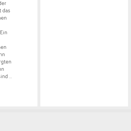
der
t das
nen
 Ein
nen
enn
rgten
nn
sind …