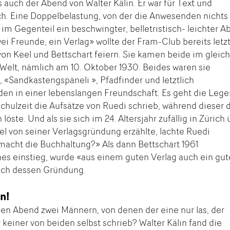
s auch der Abend von Walter Kälin. Er war für Text und
ch. Eine Doppelbelastung, von der die Anwesenden nichts
 im Gegenteil ein beschwingter, belletristisch- leichter A
ei Freunde, ein Verlag» wollte der Fram-Club bereits letz
von Keel und Bettschart feiern. Sie kamen beide im gleic
Welt, nämlich am 10. Oktober 1930. Beides waren sie
 «Sandkastengspäneli », Pfadfinder und letztlich
den in einer lebenslangen Freundschaft. Es geht die Lege
schulzeit die Aufsätze von Ruedi schrieb, während dieser 
ste. Und als sie sich im 24. Altersjahr zufällig in Zürich 
el von seiner Verlagsgründung erzählte, lachte Ruedi
macht die Buchhaltung?» Als dann Bettschart 1961
nes einstieg, wurde «aus einem guten Verlag auch ein gut
ach dessen Gründung.
n!
n Abend zwei Männern, von denen der eine nur las, der
 keiner von beiden selbst schrieb? Walter Kälin fand die