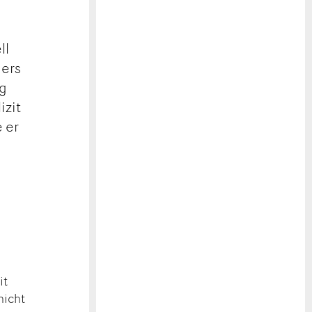
ll
ders
ig
izit
 er
d
it
nicht