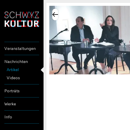
Veranstaltungen
Nachrichten
Artikel
Videos
Porträts
Werke
Info