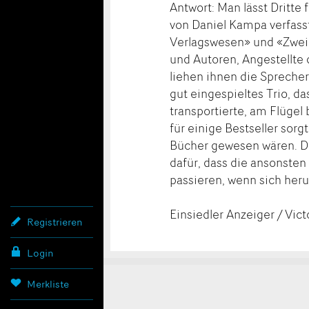
Antwort: Man lässt Dritte 
von Daniel Kampa verfasst
Verlagswesen» und «Zwei 
und Autoren, Angestellte
liehen ihnen die Sprecher
gut eingespieltes Trio, da
transportierte, am Flügel
für einige Bestseller sor
Bücher gewesen wären. De
dafür, dass die ansonsten
passieren, wenn sich heru
Einsiedler Anzeiger / Vict
Registrieren
Login
Konta
Anzei
Anzei
Merkliste