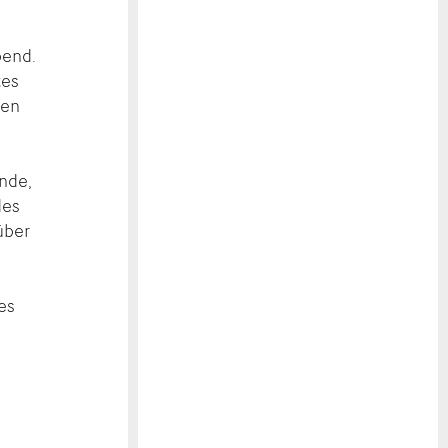
bend.
tes
hen
nde,
des
über
es