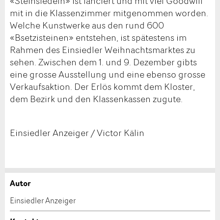
«Steinsiedeln» ist lanciert und mit viel Goodwill
mit in die Klassenzimmer mitgenommen worden.
Welche Kunstwerke aus den rund 600
«Bsetzisteinen» entstehen, ist spätestens im
Rahmen des Einsiedler Weihnachtsmarktes zu
sehen. Zwischen dem 1. und 9. Dezember gibts
eine grosse Ausstellung und eine ebenso grosse
Verkaufsaktion. Der Erlös kommt dem Kloster,
dem Bezirk und den Klassenkassen zugute.
Einsiedler Anzeiger / Victor Kälin
Autor
Anzeige beanstanden
Anzeige weiterempfehlen
Einsiedler Anzeiger
Ihr Feedback wird sehr geschätzt!
Empfehlen Sie diese Anzeige an Freunde weiter.