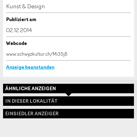
Kontakt
Kunst & Design
Verfassen Sie eine Nachricht für die Kontaktpersonen
Publiziert am
dieser Anzeige.
02.12.2014
Webcode
* Eingabe erforderlich
www.schwyzkultur.ch/Mi35j8
ANZEIGE WEITEREMPFEHLEN
Anzeige beanstanden
Nachricht
Schliessen
ÄHNLICHE ANZEIGEN
Adresse
IN DIESER LOKALITÄT
EINSIEDLER ANZEIGER
* Eingabe erforderlich
Zur Qualitätssicherung wird eine Kopie der E-Mail
an guidle übermittelt.