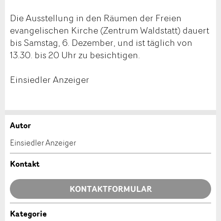
Die Ausstellung in den Räumen der Freien
evangelischen Kirche (Zentrum Waldstatt) dauert
bis Samstag, 6. Dezember, und ist täglich von
13.30. bis 20 Uhr zu besichtigen.
Einsiedler Anzeiger
Autor
Anzeige beanstanden
Anzeige weiterempfehlen
Einsiedler Anzeiger
Ihr Feedback wird sehr geschätzt!
Empfehlen Sie diese Anzeige an Freunde weiter.
Kontakt
Allgemeines Feedback
KONTAKTFORMULAR
Anzeige nicht mehr gültig
Anzeige unvollständig
Kategorie