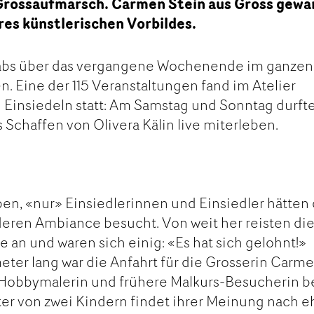
 Grossaufmarsch. Carmen Stein aus Gross gewa
res künstlerischen Vorbildes.
gabs über das vergangene Wochenende im ganzen
n. Eine der 115 Veranstaltungen fand im Atelier
in Einsiedeln statt: Am Samstag und Sonntag durft
 Schaffen von Olivera Kälin live miterleben.
ben, «nur» Einsiedlerinnen und Einsiedler hätten
deren Ambiance besucht. Von weit her reisten di
 an und waren sich einig: «Es hat sich gelohnt!»
eter lang war die Anfahrt für die Grosserin Carm
s Hobbymalerin und frühere Malkurs-Besucherin b
tter von zwei Kindern findet ihrer Meinung nach e