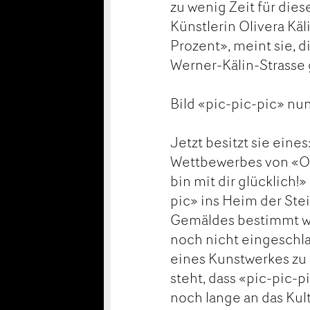
zu wenig Zeit für die
Künstlerin Olivera Kä
Prozent», meint sie, d
Werner-Kälin-Strasse
Bild «pic-pic-pic» nun
Jetzt besitzt sie ein
Wettbewerbes von «Ol
bin mit dir glücklich
pic» ins Heim der Stei
Gemäldes bestimmt wo
noch nicht eingeschlag
eines Kunstwerkes zu g
steht, dass «pic-pic-
noch lange an das Kul