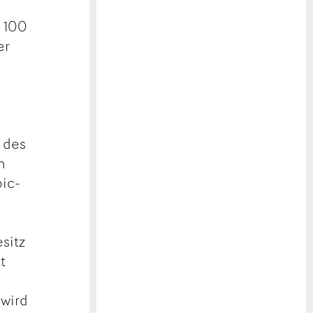
u 100
er
n des
h
pic-
sitz
t
 wird