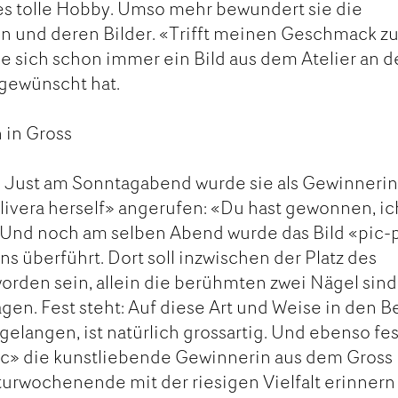
ses tolle Hobby. Umso mehr bewundert sie die
lin und deren Bilder. «Trifft meinen Geschmack z
ie sich schon immer ein Bild aus dem Atelier an d
 gewünscht hat.
 in Gross
es: Just am Sonntagabend wurde sie als Gewinneri
ivera herself» angerufen: «Du hast gewonnen, ic
!» Und noch am selben Abend wurde das Bild «pic-
ns überführt. Dort soll inzwischen der Platz des
rden sein, allein die berühmten zwei Nägel sind
en. Fest steht: Auf diese Art und Weise in den Be
elangen, ist natürlich grossartig. Und ebenso fes
pic» die kunstliebende Gewinnerin aus dem Gross
turwochenende mit der riesigen Vielfalt erinnern