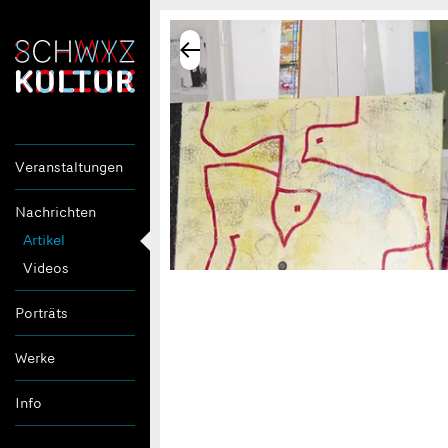
Veranstaltungen
Nachrichten
Artikel
Videos
Porträts
Werke
Info