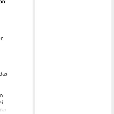
nn
en
 das
e
en
ei
her