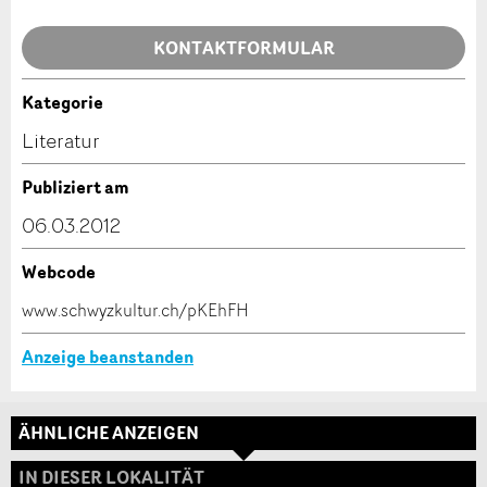
Allgemeines Feedback
KONTAKTFORMULAR
Anzeige nicht mehr gültig
Anzeige unvollständig
Kategorie
Kontakt
Literatur
Verfassen Sie eine Nachricht für die Kontaktpersonen
Publiziert am
dieser Anzeige.
06.03.2012
Webcode
* Eingabe erforderlich
www.schwyzkultur.ch/pKEhFH
ANZEIGE WEITEREMPFEHLEN
Anzeige beanstanden
Nachricht
Schliessen
ÄHNLICHE ANZEIGEN
Adresse
IN DIESER LOKALITÄT