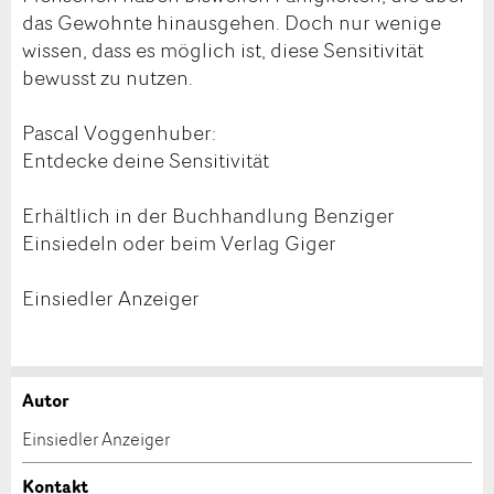
das Gewohnte hinausgehen. Doch nur wenige
wissen, dass es möglich ist, diese Sensitivität
bewusst zu nutzen.
Pascal Voggenhuber:
Entdecke deine Sensitivität
Erhältlich in der Buchhandlung Benziger
Einsiedeln oder beim Verlag Giger
Einsiedler Anzeiger
Autor
Anzeige beanstanden
Anzeige weiterempfehlen
Einsiedler Anzeiger
Ihr Feedback wird sehr geschätzt!
Empfehlen Sie diese Anzeige an Freunde weiter.
Kontakt