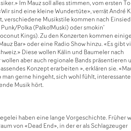
siker.» Im Mauz soll alles stimmen, vom ersten To
«Wir sind eine kleine Wundertüte», verrät André K
st, verschiedene Musikstile kommen nach Einsied
 Punk/Polka (Palko!Muski) oder smokin’
Coconut Kings). Zu den Konzerten kommen einig
auz Bar» oder eine Radio Show hinzu. «Es gibt v
chweiz.» Diese wollen Kälin und Baumeler nach
r wollen aber auch regionale Bands präsentieren 
passendes Konzept erarbeiten », erklären sie. «M
o man gerne hingeht, sich wohl fühlt, interessante
nende Musik hört.
iegelei haben eine lange Vorgeschichte. Früher w
raum von «Dead End», in der er als Schlagzeuger