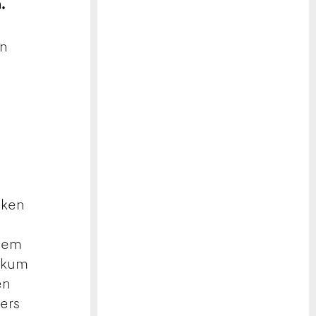
.
en
cken
inem
likum
en
ters