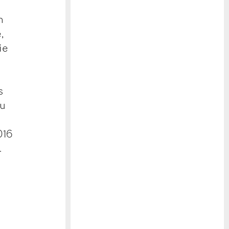
n
,
ie
s
zu
016
.