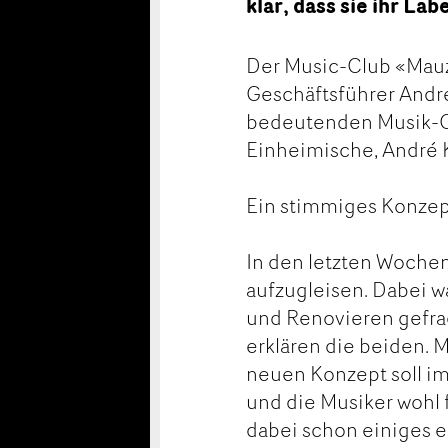
klar, dass sie ihr La
Der Music-Club «Mauz»
Geschäftsführer Andr
bedeutenden Musik-Clu
Einheimische, André K
Ein stimmiges Konze
In den letzten Wochen
aufzugleisen. Dabei 
und Renovieren gefrag
erklären die beiden. 
neuen Konzept soll im
und die Musiker wohl
dabei schon einiges er