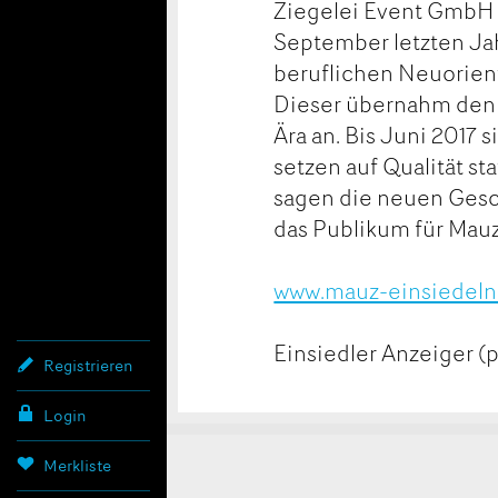
Ziegelei Event GmbH u
September letzten Ja
beruflichen Neuorien
Dieser übernahm den C
Ära an. Bis Juni 2017 
setzen auf Qualität sta
sagen die neuen Gesch
das Publikum für Mau
www.mauz-einsiedeln
Einsiedler Anzeiger (
Registrieren
Login
Merkliste