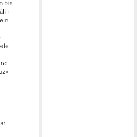
n bis
älin
eln.
e
iele
und
auz»
ar