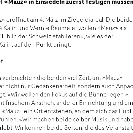
bel «Mauz» in Einsiedeln zuerst festigen müssen
 eröffnet am 4. März im Ziegeleiareal. Die beid
é Kälin und Wernie Baumeler wollen «Mauz» als
b in der Schweiz etablieren», wie es der
älin, auf den Punkt bringt.
pt
 verbrachten die beiden viel Zeit, um «Mauz»
war nicht nur Gedankenarbeit, sondern auch Anpa
t. «Wir wollen den Fokus auf die Bühne legen »,
Mit frischem Anstrich, anderer Einrichtung und e
 «Mauz» ein Ort entstehen, an dem sich das Pub
 fühlen. «Wir machen beide selber Musik und hab
lebt. Wir kennen beide Seiten, die des Veranstal