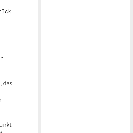
tück
an
, das
r
C
Punkt
d