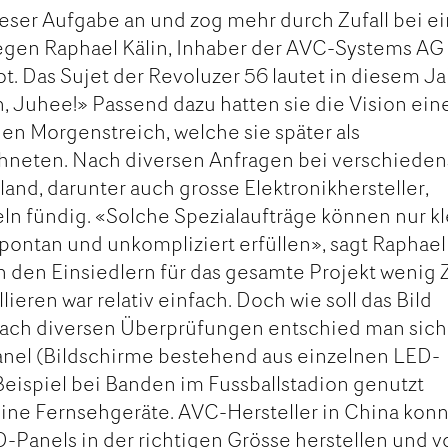
dieser Aufgabe an und zog mehr durch Zufall bei 
egen Raphael Kälin, Inhaber der AVC-Systems AG 
ot. Das Sujet der Revoluzer 56 lautet in diesem Ja
n, Juhee!» Passend dazu hatten sie die Vision ein
den Morgenstreich, welche sie später als
neten. Nach diversen Anfragen bei verschieden
and, darunter auch grosse Elektronikhersteller,
eln fündig. «Solche Spezialaufträge können nur k
spontan und unkompliziert erfüllen», sagt Raphael
n den Einsiedlern für das gesamte Projekt wenig Z
lieren war relativ einfach. Doch wie soll das Bild
Nach diversen Überprüfungen entschied man sich
nel (Bildschirme bestehend aus einzelnen LED-
eispiel bei Banden im Fussballstadion genutzt
leine Fernsehgeräte. AVC-Hersteller in China kon
-Panels in der richtigen Grösse herstellen und v