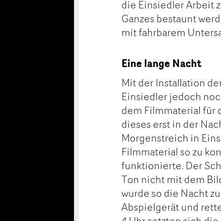
die Einsiedler Arbeit 
Ganzes bestaunt werd
mit fahrbarem Untersa
Eine lange Nacht
Mit der Installation de
Einsiedler jedoch no
dem Filmmaterial für 
dieses erst in der Na
Morgenstreich in Eins
Filmmaterial so zu kon
funktionierte. Der Sc
Ton nicht mit dem Bil
wurde so die Nacht zum
Abspielgerät und ret
4 Uhr setzten sich di