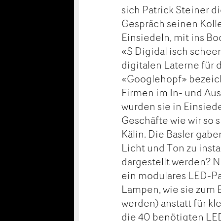
sich Patrick Steiner 
Gespräch seinen Koll
Einsiedeln, mit ins Bo
«S Digidal isch schee
digitalen Laterne für 
«Googlehopf» bezeich
Firmen im In- und Ausl
wurden sie in Einsied
Geschäfte wie wir so 
Kälin. Die Basler gabe
Licht und Ton zu instal
dargestellt werden? 
ein modulares LED-Pa
Lampen, wie sie zum B
werden) anstatt für k
die 40 benötigten LED