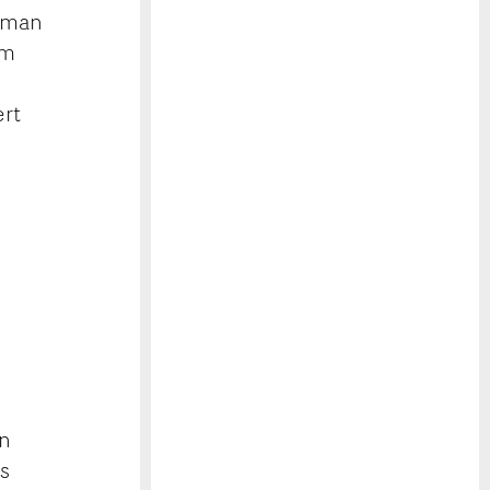
t man
um
ert
in
s