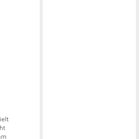
g
elt
ht
ahm