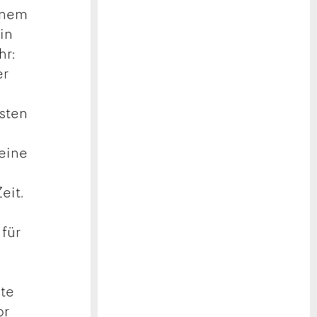
einem
in
hr:
er
sten
leine
eit.
 für
nte
or