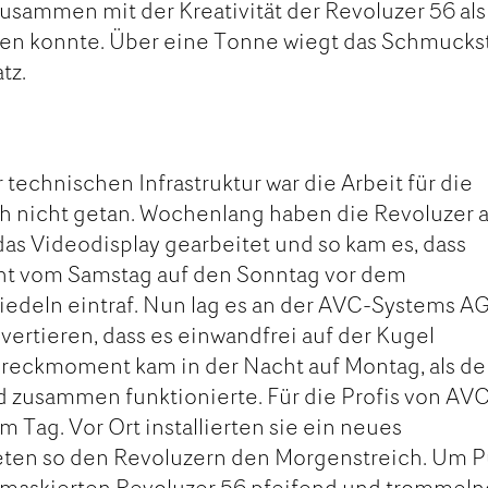
zusammen mit der Kreativität der Revoluzer 56 als
en konnte. Über eine Tonne wiegt das Schmucks
tz.
r technischen Infrastruktur war die Arbeit für die
ch nicht getan. Wochenlang haben die Revoluzer 
das Videodisplay gearbeitet und so kam es, dass
cht vom Samstag auf den Sonntag vor dem
iedeln eintraf. Nun lag es an der AVC-Systems AG
vertieren, dass es einwandfrei auf der Kugel
hreckmoment kam in der Nacht auf Montag, als de
d zusammen funktionierte. Für die Profis von AV
 Tag. Vor Ort installierten sie ein neues
teten so den Revoluzern den Morgenstreich. Um 
e maskierten Revoluzer 56 pfeifend und trommeln