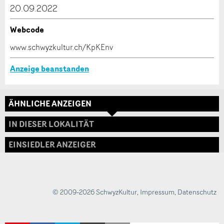
20.09.2022
ANZEIGE WEITEREMPFEHLEN
Webcode
Nachricht
Schliessen
www.schwyzkultur.ch/KpKEnv
Anzeige beanstanden
* Eingabe erforderlich
Adresse
ÄHNLICHE ANZEIGEN
Zur Qualitätssicherung wird eine Kopie der E-Mail
IN DIESER LOKALITÄT
an guidle übermittelt.
EINSIEDLER ANZEIGER
NACHRICHT SENDEN
Schliessen
© 2009-2026 SchwyzKultur
,
Impressum
,
Datenschutz