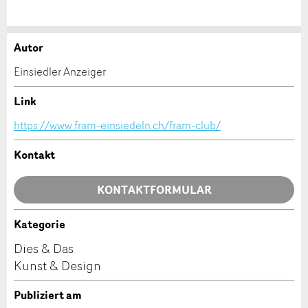
Autor
Anzeige beanstanden
Anzeige weiterempfehlen
Einsiedler Anzeiger
Ihr Feedback wird sehr geschätzt!
Empfehlen Sie diese Anzeige an Freunde weiter.
Link
https://www.fram-einsiedeln.ch/fram-club/
Allgemeines Feedback
Anzeige nicht mehr gültig
Kontakt
Anzeige unvollständig
KONTAKTFORMULAR
Kategorie
Kontakt
Dies & Das
Kunst & Design
Verfassen Sie eine Nachricht für die Kontaktpersonen
dieser Anzeige.
* Eingabe erforderlich
Publiziert am