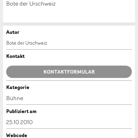
Bote der Urschweiz
Autor
Anzeige beanstanden
Anzeige weiterempfehlen
Bote der Urschweiz
Ihr Feedback wird sehr geschätzt!
Empfehlen Sie diese Anzeige an Freunde weiter.
Kontakt
Allgemeines Feedback
KONTAKTFORMULAR
Anzeige nicht mehr gültig
Anzeige unvollständig
Kategorie
Kontakt
Bühne
Verfassen Sie eine Nachricht für die Kontaktpersonen
Publiziert am
dieser Anzeige.
25.10.2010
Webcode