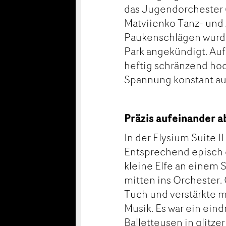
das Jugendorchester 
Matviienko Tanz- und 
Paukenschlägen wurde
Park angekündigt. Au
heftig schränzend hoc
Spannung konstant a
Präzis aufeinander 
In der Elysium Suite 
Entsprechend episch o
kleine Elfe an einem 
mitten ins Orchester.
Tuch und verstärkte 
Musik. Es war ein ein
Balletteusen in glitz