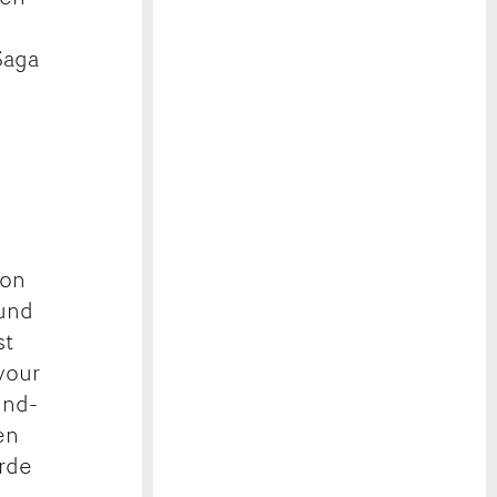
Saga
von
 und
st
vour
und-
en
rde