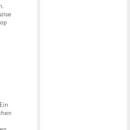
h.
äzise
Hop
 Ein
chen
len