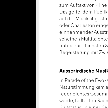
zum Auftakt von «The
Das gefiel dem Publik
auf die Musik abgest
oder Charleston eing
einnehmender Ausstra
scheinen Multitalente
unterschiedlichsten S
Begeisterung mit Zwi
Ausserirdische Musi
In Parade of the Ewok
Naturstimmung kam auf
federleichtes Gesum
wurde, füllte den Rau
Kultstatus. In einer K