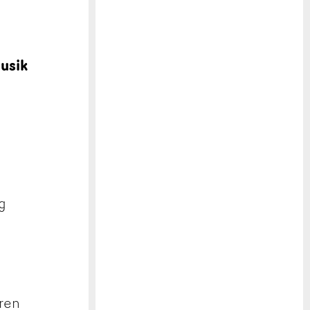
usik
ig
ren