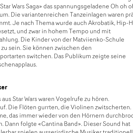
 Star Wars Saga» das spannungsgeladene Oh oh o
um. Die variantenreichen Tanzeinlagen waren pr
immt. Je nach Thema wurde auch Akrobatik, Hip-
esetzt, und zwar in hohem Tempo und mit
hlung. Die Kinder von der Matviienko-Schule
 zu sein. Sie können zwischen den
portarten switchen. Das Publikum zeigte seine
schenapplaus.
ker
s aus Star Wars waren Vogelrufe zu hören.
. Die Flöten gurrten, die Violinen zwitscherten.
me, das immer wieder von den Hörnern durchbro
m. Dann folgte «Cantina Band». Dieser Sound hat
ellerbar spielen ausserirdische Musiker traditionel