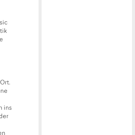
sic
tik
ie
Ort.
ine
n ins
der
en