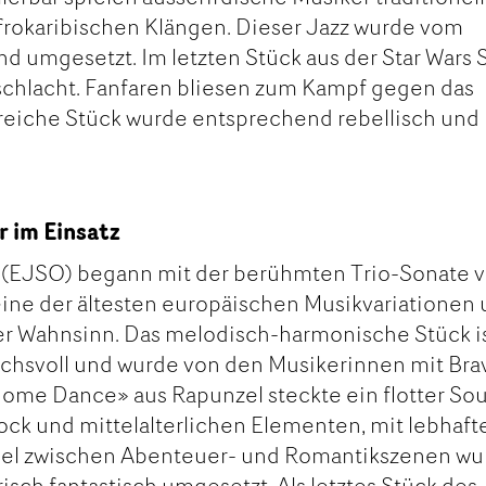
frokaribischen Klängen. Dieser Jazz wurde vom
d umgesetzt. Im letzten Stück aus der Star Wars 
schlacht. Fanfaren bliesen zum Kampf gegen das
eiche Stück wurde entsprechend rebellisch und
 im Einsatz
(EJSO) begann mit der berühmten Trio-Sonate 
t eine der ältesten europäischen Musikvariationen
er Wahnsinn. Das melodisch-harmonische Stück i
uchsvoll und wurde von den Musikerinnen mit Bra
dome Dance» aus Rapunzel steckte ein flotter So
ock und mittelalterlichen Elementen, mit lebhaft
el zwischen Abenteuer- und Romantikszenen wu
isch fantastisch umgesetzt. Als letztes Stück des