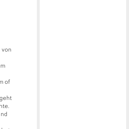
n von
em
h
m of
 geht
hte.
und