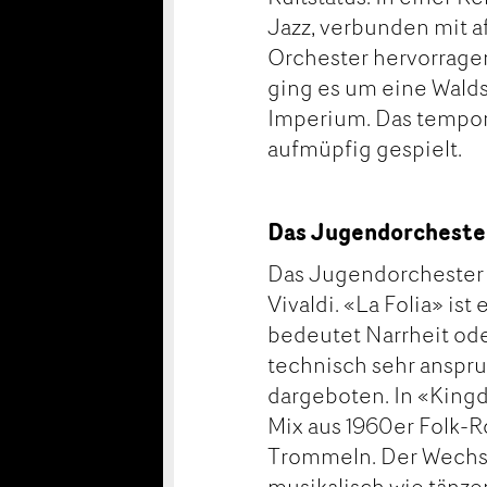
Jazz, verbunden mit a
Orchester hervorragen
ging es um eine Wald
Imperium. Das tempor
aufmüpfig gespielt.
Das Jugendorchester
Das Jugendorchester 
Vivaldi. «La Folia» is
bedeutet Narrheit od
technisch sehr anspr
dargeboten. In «King
Mix aus 1960er Folk-R
Trommeln. Der Wechs
musikalisch wie tänzer