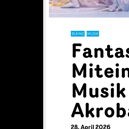
BÜHNE
MUSIK
Fanta
Mitei
Musik
Akrob
28. April 2026