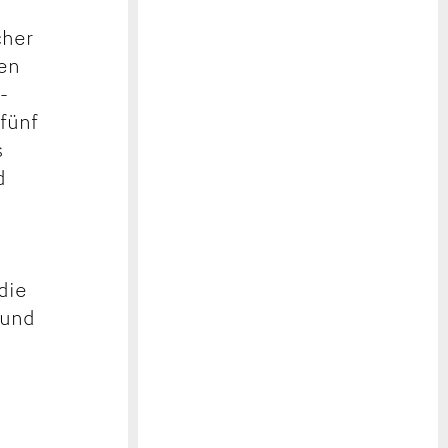
cher
ten
-
fünf
s
d
die
 und