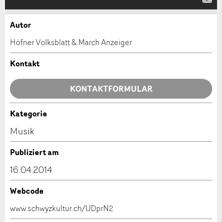
Autor
Anzeige beanstanden
Anzeige weiterempfehlen
Höfner Volksblatt & March Anzeiger
Ihr Feedback wird sehr geschätzt!
Empfehlen Sie diese Anzeige an Freunde weiter.
Kontakt
Allgemeines Feedback
KONTAKTFORMULAR
Anzeige nicht mehr gültig
Anzeige unvollständig
Kategorie
Kontakt
Musik
Verfassen Sie eine Nachricht für die Kontaktpersonen
Publiziert am
dieser Anzeige.
16.04.2014
Webcode
* Eingabe erforderlich
www.schwyzkultur.ch/UDprN2