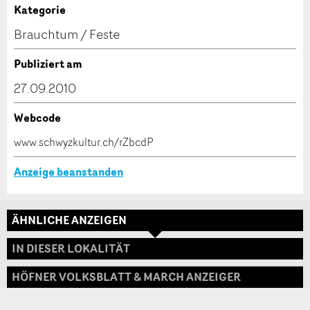
Anzeige unvollständig
Kategorie
Kontakt
Brauchtum / Feste
Verfassen Sie eine Nachricht für die Kontaktpersonen
Publiziert am
dieser Anzeige.
27.09.2010
Webcode
* Eingabe erforderlich
www.schwyzkultur.ch/rZbcdP
ANZEIGE WEITEREMPFEHLEN
Anzeige beanstanden
Nachricht
Schliessen
ÄHNLICHE ANZEIGEN
Adresse
IN DIESER LOKALITÄT
HÖFNER VOLKSBLATT & MARCH ANZEIGER
* Eingabe erforderlich
Zur Qualitätssicherung wird eine Kopie der E-Mail