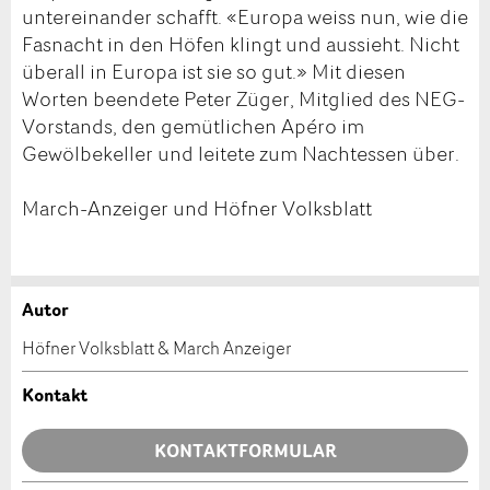
untereinander schafft. «Europa weiss nun, wie die
Fasnacht in den Höfen klingt und aussieht. Nicht
überall in Europa ist sie so gut.» Mit diesen
Worten beendete Peter Züger, Mitglied des NEG-
Vorstands, den gemütlichen Apéro im
Gewölbekeller und leitete zum Nachtessen über.
March-Anzeiger und Höfner Volksblatt
Autor
Anzeige beanstanden
Anzeige weiterempfehlen
Höfner Volksblatt & March Anzeiger
Ihr Feedback wird sehr geschätzt!
Empfehlen Sie diese Anzeige an Freunde weiter.
Kontakt
Allgemeines Feedback
KONTAKTFORMULAR
Anzeige nicht mehr gültig