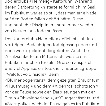
Jodlerclubs «Heimelig» Kaltbrunn. Während
deren Darbietung knisterte es förmlich im Saal.
Im Publikum war es so still, dass man eine Nadel
auf den Boden fallen gehört hätte. Diese
unglaubliche Disziplin erstaunt immer wieder
von Neuem bei Jodelanlässen.
Der Jodlerclub «Heimelig» gefiel mit soliden
Vorträgen. Bedächtiger Jodelgesang noch und
noch wurde gekonnt dargeboten. Auch die
Zusatzschlaufe um Mitternacht wusste das
Publikum noch zu fesseln. Grossen Zuspruch
und viel Applaus erntete die Kindertanzgruppe
«Waldlüt vo Einsidle». Beim
«Blumenbogentanz», dem gezeigten Brauchtum
«Huusmusig » und dem «Alpenröslischottisch »
vor der Pause sowie den Darbietungen mit den
Titeln «Obwaldnerland », «z’Guggernäscht» und
«Sternpolka» nach der Pause gab es im Publikum