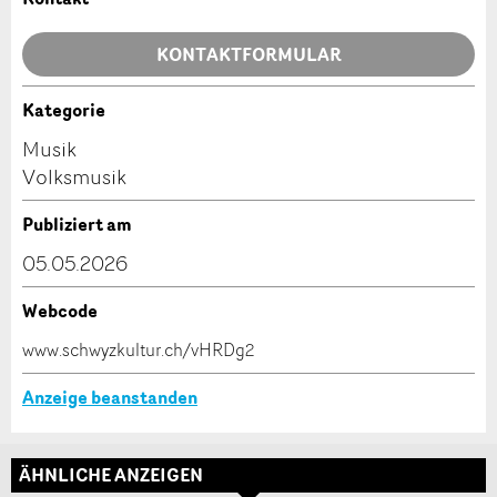
Allgemeines Feedback
KONTAKTFORMULAR
Anzeige nicht mehr gültig
Anzeige unvollständig
Kategorie
Kontakt
Musik
Volksmusik
Verfassen Sie eine Nachricht für die Kontaktpersonen
dieser Anzeige.
Publiziert am
05.05.2026
* Eingabe erforderlich
Webcode
www.schwyzkultur.ch/vHRDg2
ANZEIGE WEITEREMPFEHLEN
Anzeige beanstanden
Nachricht
Schliessen
Adresse
ÄHNLICHE ANZEIGEN