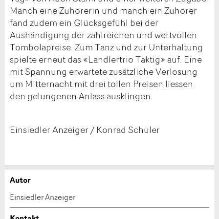
Manch eine Zuhörerin und manch ein Zuhörer
fand zudem ein Glücksgefühl bei der
Aushändigung der zahlreichen und wertvollen
Tombolapreise. Zum Tanz und zur Unterhaltung
spielte erneut das «Ländlertrio Täktig» auf. Eine
mit Spannung erwartete zusätzliche Verlosung
um Mitternacht mit drei tollen Preisen liessen
den gelungenen Anlass ausklingen.
Einsiedler Anzeiger / Konrad Schuler
Autor
Anzeige beanstanden
Anzeige weiterempfehlen
Einsiedler Anzeiger
Ihr Feedback wird sehr geschätzt!
Empfehlen Sie diese Anzeige an Freunde weiter.
Kontakt