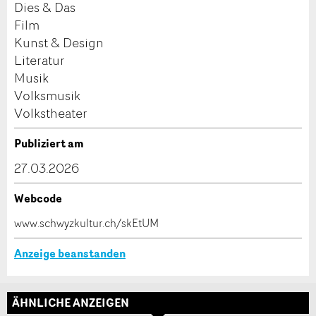
Dies & Das
dieser Anzeige.
* Eingabe erforderlich
Film
Kunst & Design
ANZEIGE WEITEREMPFEHLEN
Literatur
Musik
Nachricht
Schliessen
Volksmusik
Volkstheater
Publiziert am
27.03.2026
* Eingabe erforderlich
Adresse
Zur Qualitätssicherung wird eine Kopie der E-Mail
Webcode
an guidle übermittelt.
www.schwyzkultur.ch/skEtUM
NACHRICHT SENDEN
Anzeige beanstanden
Schliessen
ÄHNLICHE ANZEIGEN