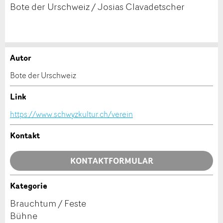
Bote der Urschweiz / Josias Clavadetscher
Autor
Anzeige beanstanden
Anzeige weiterempfehlen
Bote der Urschweiz
Ihr Feedback wird sehr geschätzt!
Empfehlen Sie diese Anzeige an Freunde weiter.
Link
https://www.schwyzkultur.ch/verein
Allgemeines Feedback
Anzeige nicht mehr gültig
Kontakt
Anzeige unvollständig
KONTAKTFORMULAR
Kategorie
Kontakt
Brauchtum / Feste
Bühne
Verfassen Sie eine Nachricht für die Kontaktpersonen