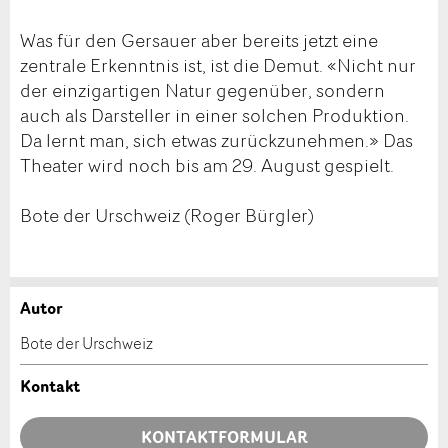
Was für den Gersauer aber bereits jetzt eine
zentrale Erkenntnis ist, ist die Demut. «Nicht nur
der einzigartigen Natur gegenüber, sondern
auch als Darsteller in einer solchen Produktion.
Da lernt man, sich etwas zurückzunehmen.» Das
Theater wird noch bis am 29. August gespielt.
Bote der Urschweiz (Roger Bürgler)
Autor
Anzeige beanstanden
Anzeige weiterempfehlen
Bote der Urschweiz
Ihr Feedback wird sehr geschätzt!
Empfehlen Sie diese Anzeige an Freunde weiter.
Kontakt
Allgemeines Feedback
KONTAKTFORMULAR