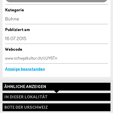
Anzeige nicht mehr gültig
Anzeige unvollständig
Kategorie
Kontakt
Bühne
Verfassen Sie eine Nachricht für die Kontaktpersonen
Publiziert am
dieser Anzeige.
16.07.2015
Webcode
* Eingabe erforderlich
www.schwyzkultur.ch/cUY6Tn
ANZEIGE WEITEREMPFEHLEN
Anzeige beanstanden
Nachricht
Schliessen
ÄHNLICHE ANZEIGEN
Adresse
IN DIESER LOKALITÄT
BOTE DER URSCHWEIZ
* Eingabe erforderlich