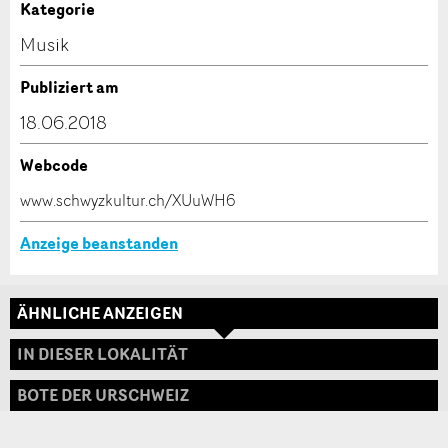
Anzeige unvollständig
Kategorie
Kontakt
Musik
Verfassen Sie eine Nachricht für die Kontaktpersonen
Publiziert am
dieser Anzeige.
18.06.2018
Webcode
* Eingabe erforderlich
www.schwyzkultur.ch/XUuWH6
ANZEIGE WEITEREMPFEHLEN
Anzeige beanstanden
Nachricht
Schliessen
ÄHNLICHE ANZEIGEN
Adresse
IN DIESER LOKALITÄT
BOTE DER URSCHWEIZ
* Eingabe erforderlich
Zur Qualitätssicherung wird eine Kopie der E-Mail