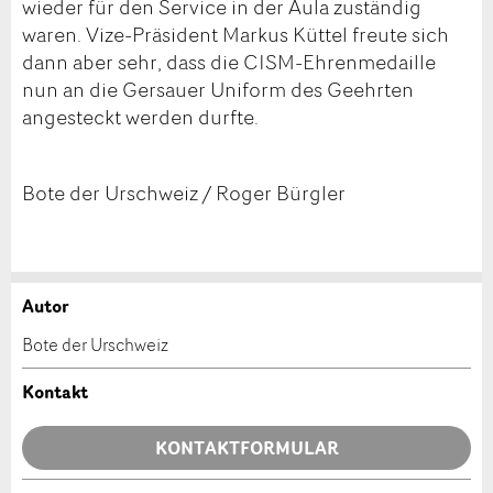
wieder für den Service in der Aula zuständig
waren. Vize-Präsident Markus Küttel freute sich
dann aber sehr, dass die CISM-Ehrenmedaille
nun an die Gersauer Uniform des Geehrten
angesteckt werden durfte.
Bote der Urschweiz / Roger Bürgler
Autor
Anzeige beanstanden
Anzeige weiterempfehlen
Bote der Urschweiz
Ihr Feedback wird sehr geschätzt!
Empfehlen Sie diese Anzeige an Freunde weiter.
Kontakt
Allgemeines Feedback
KONTAKTFORMULAR
Anzeige nicht mehr gültig