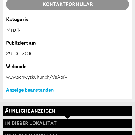
Allgemeines Feedback
KONTAKTFORMULAR
Anzeige nicht mehr gültig
Anzeige unvollständig
Kategorie
Kontakt
Musik
Verfassen Sie eine Nachricht für die Kontaktpersonen
Publiziert am
dieser Anzeige.
29.06.2016
Webcode
* Eingabe erforderlich
www.schwyzkultur.ch/VaAgrV
ANZEIGE WEITEREMPFEHLEN
Anzeige beanstanden
Nachricht
Schliessen
ÄHNLICHE ANZEIGEN
Adresse
IN DIESER LOKALITÄT