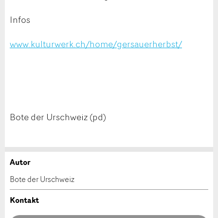
Infos
www.kulturwerk.ch/home/gersauerherbst/
Bote der Urschweiz (pd)
Autor
Anzeige beanstanden
Anzeige weiterempfehlen
Bote der Urschweiz
Ihr Feedback wird sehr geschätzt!
Empfehlen Sie diese Anzeige an Freunde weiter.
Kontakt