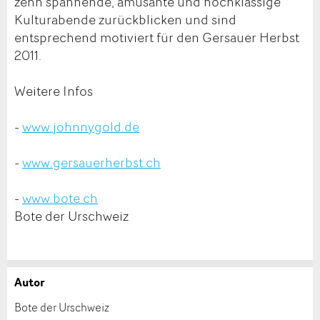
zehn spannende, amüsante und hochklassige
Kulturabende zurückblicken und sind
entsprechend motiviert für den Gersauer Herbst
2011.
Weitere Infos
-
www.johnnygold.de
-
www.gersau­er­herbst.ch
-
www.bote.ch
Bote der Urschweiz
Autor
Anzeige beanstanden
Anzeige weiterempfehlen
Bote der Urschweiz