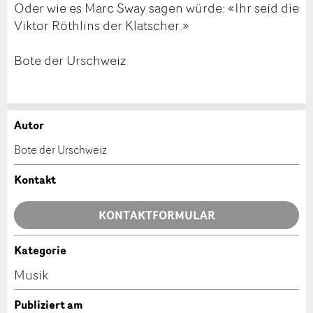
Oder wie es Marc Sway sagen würde: «Ihr seid die
Viktor Röthlins der Klatscher.»
Bote der Urschweiz
Autor
Anzeige beanstanden
Anzeige weiterempfehlen
Bote der Urschweiz
Ihr Feedback wird sehr geschätzt!
Empfehlen Sie diese Anzeige an Freunde weiter.
Kontakt
Allgemeines Feedback
KONTAKTFORMULAR
Anzeige nicht mehr gültig
Anzeige unvollständig
Kategorie
Kontakt
Musik
Verfassen Sie eine Nachricht für die Kontaktpersonen
Publiziert am