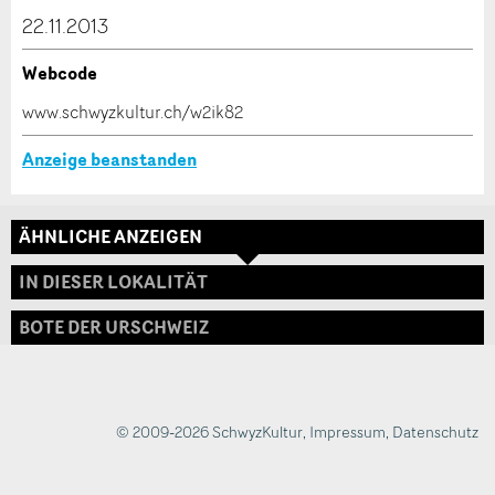
dieser Anzeige.
22.11.2013
Webcode
* Eingabe erforderlich
www.schwyzkultur.ch/w2ik82
ANZEIGE WEITEREMPFEHLEN
Anzeige beanstanden
Nachricht
Schliessen
ÄHNLICHE ANZEIGEN
Adresse
IN DIESER LOKALITÄT
BOTE DER URSCHWEIZ
* Eingabe erforderlich
Zur Qualitätssicherung wird eine Kopie der E-Mail
an guidle übermittelt.
© 2009-2026 SchwyzKultur
,
Impressum
,
Datenschutz
NACHRICHT SENDEN