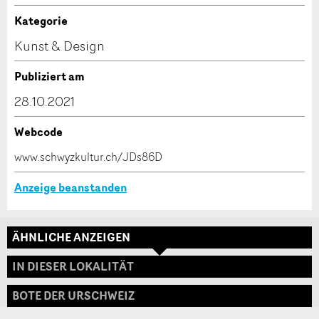
Anzeige nicht mehr gültig
Anzeige unvollständig
Kategorie
Kontakt
Kunst & Design
Verfassen Sie eine Nachricht für die Kontaktpersonen
Publiziert am
dieser Anzeige.
28.10.2021
Webcode
* Eingabe erforderlich
www.schwyzkultur.ch/JDs86D
ANZEIGE WEITEREMPFEHLEN
Anzeige beanstanden
Nachricht
Schliessen
ÄHNLICHE ANZEIGEN
Adresse
IN DIESER LOKALITÄT
BOTE DER URSCHWEIZ
* Eingabe erforderlich