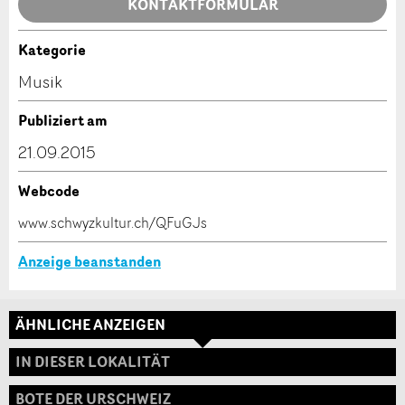
Allgemeines Feedback
KONTAKTFORMULAR
Anzeige nicht mehr gültig
Anzeige unvollständig
Kategorie
Kontakt
Musik
Verfassen Sie eine Nachricht für die Kontaktpersonen
Publiziert am
dieser Anzeige.
21.09.2015
Webcode
* Eingabe erforderlich
www.schwyzkultur.ch/QFuGJs
ANZEIGE WEITEREMPFEHLEN
Anzeige beanstanden
Nachricht
Schliessen
ÄHNLICHE ANZEIGEN
Adresse
IN DIESER LOKALITÄT
BOTE DER URSCHWEIZ