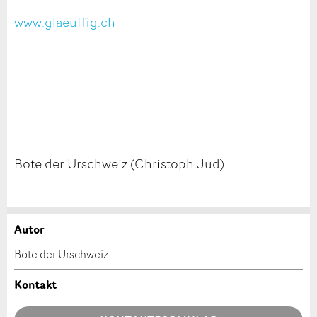
www.glaeuffig.ch
Bote der Urschweiz (Christoph Jud)
Autor
Anzeige beanstanden
Anzeige weiterempfehlen
Bote der Urschweiz
Ihr Feedback wird sehr geschätzt!
Empfehlen Sie diese Anzeige an Freunde weiter.
Kontakt