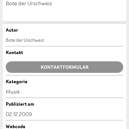
Bote der Urschweiz
Autor
Anzeige beanstanden
Anzeige weiterempfehlen
Bote der Urschweiz
Ihr Feedback wird sehr geschätzt!
Empfehlen Sie diese Anzeige an Freunde weiter.
Kontakt
Allgemeines Feedback
KONTAKTFORMULAR
Anzeige nicht mehr gültig
Anzeige unvollständig
Kategorie
Kontakt
Musik
Verfassen Sie eine Nachricht für die Kontaktpersonen
Publiziert am
dieser Anzeige.
02.12.2009
Webcode