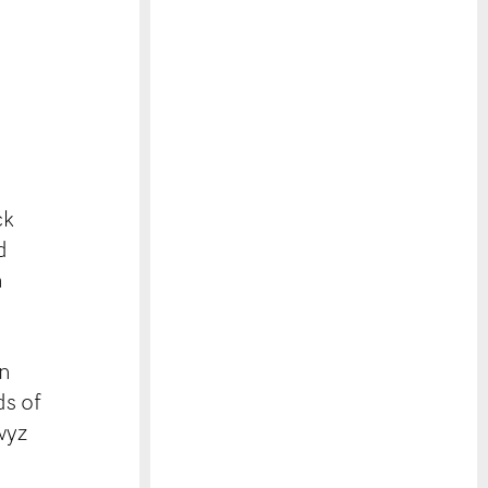
.
ck
d
n
en
ds of
wyz