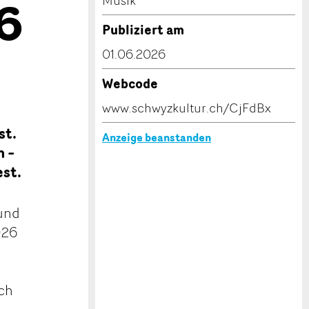
6
Musik
Publiziert am
01.06.2026
Webcode
www.schwyzkultur.ch/CjFdBx
st.
Anzeige beanstanden
n –
est.
und
026
ich