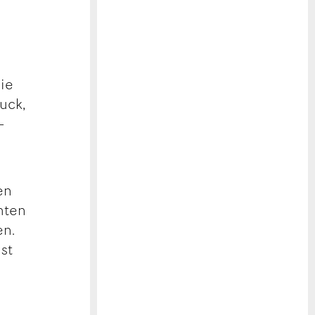
Sie
ruck,
–
en
chten
en.
ist