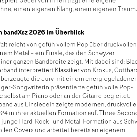
erspielt. Jeder von ihnen trägt eine eigene
ühne, einen eigenen Klang, einen eigenen Traum
on bandXsz 2026 im Überblick
falt reicht von gefühlvollem Pop über druckvollen
nem Metal – ein Finale, das den Schwyzer
ner ganzen Bandbreite zeigt. Mit dabei sind: Bla
and interpretiert Klassiker von Krokus, Gotthar
überzeugte die Jury mit einem energiegeladene
inger-Songwriterin präsentierte gefühlvolle Pop-
 selbst am Piano oder an der Gitarre begleitet.
band aus Einsiedeln zeigte modernen, druckvoll
024 in ihrer aktuellen Formation auf. Three Secon
 junge Hard-Rock- und Metal-Formation aus Sch
ollen Covers und arbeitet bereits an eigenem