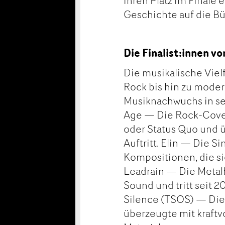
ihren Platz im Finale 
Geschichte auf die B
Die Finalist:innen v
Die musikalische Viel
Rock bis hin zu moder
Musiknachwuchs in sei
Age — Die Rock-Coverb
oder Status Quo und 
Auftritt. Elin — Die S
Kompositionen, die sie
Leadrain — Die Metal
Sound und tritt seit 2
Silence (TSOS) — Die
überzeugte mit kraftv