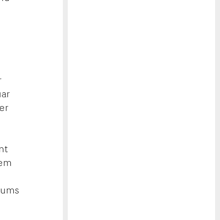
r
uar
er
nt
sem
t ums