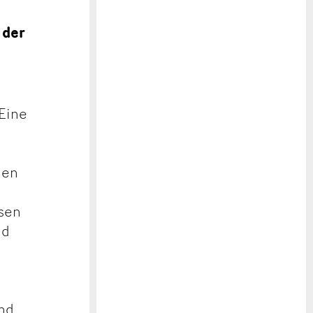
 der
 Eine
den
ssen
nd
and