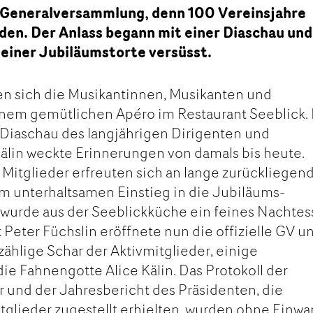
le Generalversammlung, denn 100 Vereinsjahre
den. Der Anlass begann mit einer Diaschau und
 einer Jubiläumstorte versüsst.
fen sich die Musikantinnen, Musikanten und
inem gemütlichen Apéro im Restaurant Seeblick.
 Diaschau des langjährigen Dirigenten und
Kälin weckte Erinnerungen von damals bis heute.
 Mitglieder erfreuten sich an lange zurückliegen
m unterhaltsamen Einstieg in die Jubiläums-
urde aus der Seeblickküche ein feines Nachte
t Peter Füchslin eröffnete nun die offizielle GV u
lzählige Schar der Aktivmitglieder, einige
ie Fahnengotte Alice Kälin. Das Protokoll der
r und der Jahresbericht des Präsidenten, die
itglieder zugestellt erhielten, wurden ohne Einw