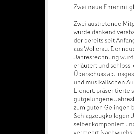
Zwei neue Ehrenmitgl
Zwei austretende Mitgl
wurde dankend verab
der bereits seit Anfa
aus Wollerau. Der neu
Jahresrechnung wurde
erläutert und schloss
Überschuss ab. Insges
und musikalischen Auf
Lienert, präsentierte
gutgelungene Jahresk
zum guten Gelingen b
Schlagzeugkollegen J
selber komponiert und
vermehrt Nachwuchs f