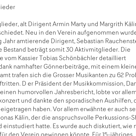
ieder
ieder, alt Dirigent Armin Marty und Margrith Käli
schiedet. Neu in den Verein aufgenommen wurde
ng Jahr amtierende Dirigent, Sebastian Rauchenst
e Bestand beträgt somit 30 Aktivmitglieder. Die
 vom Kassier Tobias Schönbächler detailliert
, dank namhafter Gönnerbeiträge, mit einem klei
amt trafen sich die Grosser Musikanten zu 62 Pr
tritten. D er Präsident der Musikkommission, Dan
 seinen humorvollen Jahresbericht, lobte vor alle
onzert und dankte den sporadischen Aushilfen, 
eigetragen haben. Vor allem erwähnte er auch s
onas Kälin, der die anspruchsvolle Perkussions-
 einstudiert hatte. Es wurde auch diskutiert, wie
ür den Verein gewinnen könnte. Für 15-jähriges