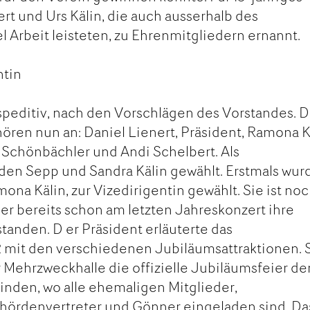
rt und Urs Kälin, die auch ausserhalb des
l Arbeit leisteten, zu Ehrenmitgliedern ernannt.
ntin
speditiv, nach den Vorschlägen des Vorstandes. D
en nun an: Daniel Lienert, Präsident, Ramona K
a Schönbächler und Andi Schelbert. Als
en Sepp und Sandra Kälin gewählt. Erstmals wur
ona Kälin, zur Vizedirigentin gewählt. Sie ist noc
ber bereits schon am letzten Jahreskonzert ihre
anden. D er Präsident erläuterte das
mit den verschiedenen Jubiläumsattraktionen. 
r Mehrzweckhalle die offizielle Jubiläumsfeier de
finden, wo alle ehemaligen Mitglieder,
ehördenvertreter und Gönner eingeladen sind. Da