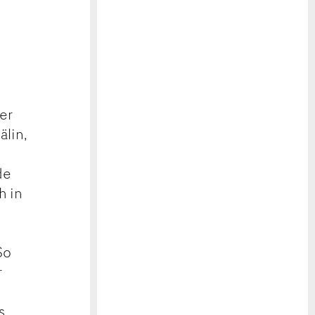
er
älin,
de
h in
So
r
s