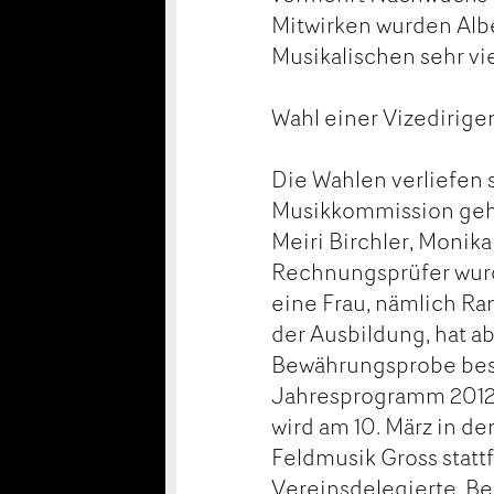
Mitwirken wurden Albe
Musikalischen sehr vie
Wahl einer Vizedirige
Die Wahlen verliefen 
Musikkommission gehör
Meiri Birchler, Monik
Rechnungsprüfer wurd
eine Frau, nämlich Ram
der Ausbildung, hat a
Bewährungsprobe best
Jahresprogramm 2012 
wird am 10. März in de
Feldmusik Gross statt
Vereinsdelegierte, B