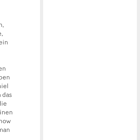
n,
,
ein
nen
oben
iel
m das
die
einen
Show
 man