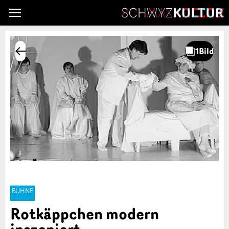
BÜHNE
Rotkäppchen modern
inszeniert