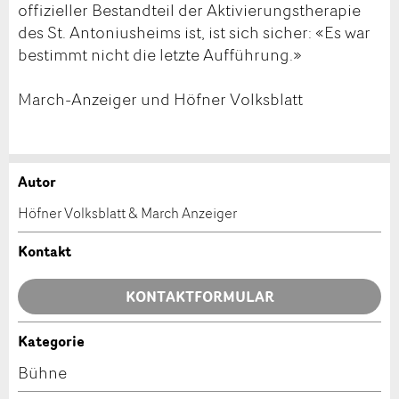
offizieller Bestandteil der Aktivierungstherapie
des St. Antoniusheims ist, ist sich sicher: «Es war
bestimmt nicht die letzte Aufführung.»
March-Anzeiger und Höfner Volksblatt
Autor
Anzeige beanstanden
Anzeige weiterempfehlen
Höfner Volksblatt & March Anzeiger
Ihr Feedback wird sehr geschätzt!
Empfehlen Sie diese Anzeige an Freunde weiter.
Kontakt
Allgemeines Feedback
KONTAKTFORMULAR
Anzeige nicht mehr gültig
Anzeige unvollständig
Kategorie
Kontakt
Bühne