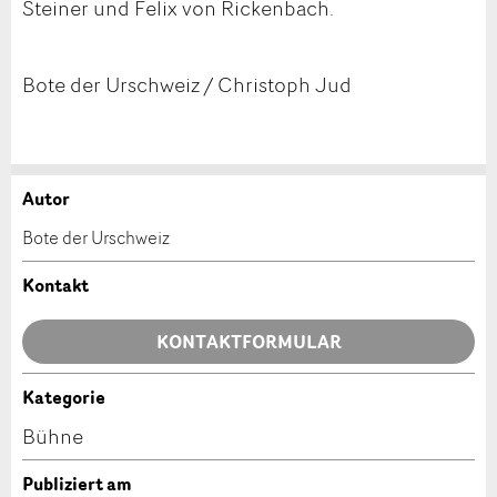
Steiner und Felix von Rickenbach.
Bote der Urschweiz / Christoph Jud
Autor
Anzeige beanstanden
Anzeige weiterempfehlen
Bote der Urschweiz
Ihr Feedback wird sehr geschätzt!
Empfehlen Sie diese Anzeige an Freunde weiter.
Kontakt
Allgemeines Feedback
KONTAKTFORMULAR
Anzeige nicht mehr gültig
Anzeige unvollständig
Kategorie
Kontakt
Bühne
Verfassen Sie eine Nachricht für die Kontaktpersonen
Publiziert am