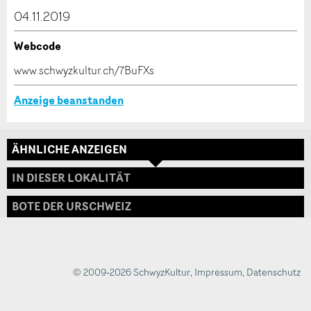
dieser Anzeige.
04.11.2019
Webcode
* Eingabe erforderlich
www.schwyzkultur.ch/7BuFXs
ANZEIGE WEITEREMPFEHLEN
Anzeige beanstanden
Nachricht
Schliessen
ÄHNLICHE ANZEIGEN
Adresse
IN DIESER LOKALITÄT
BOTE DER URSCHWEIZ
* Eingabe erforderlich
Zur Qualitätssicherung wird eine Kopie der E-Mail
an guidle übermittelt.
© 2009-2026 SchwyzKultur
,
Impressum
,
Datenschutz
NACHRICHT SENDEN