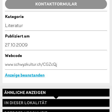
Allgemeines Feedback
KONTAKTFORMULAR
Anzeige nicht mehr gültig
Anzeige unvollständig
Kategorie
Kontakt
Literatur
Verfassen Sie eine Nachricht für die Kontaktpersonen
Publiziert am
dieser Anzeige.
27.10.2009
Webcode
* Eingabe erforderlich
www.schwyzkultur.ch/CGZcQj
ANZEIGE WEITEREMPFEHLEN
Anzeige beanstanden
Nachricht
Schliessen
ÄHNLICHE ANZEIGEN
Adresse
IN DIESER LOKALITÄT