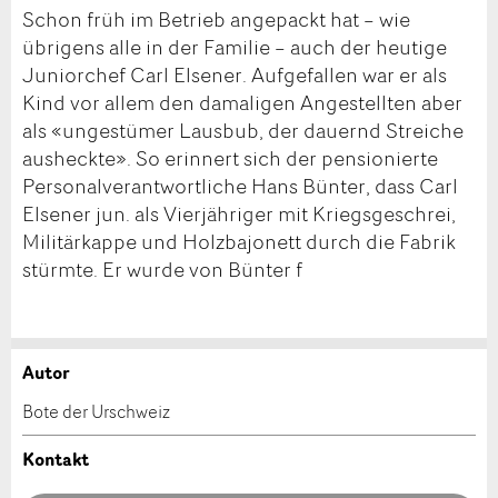
Schon früh im Betrieb angepackt hat – wie
übrigens alle in der Familie – auch der heutige
Juniorchef Carl Elsener. Aufgefallen war er als
Kind vor allem den damaligen Angestellten aber
als «ungestümer Lausbub, der dauernd Streiche
ausheckte». So erinnert sich der pensionierte
Personalverantwortliche Hans Bünter, dass Carl
Elsener jun. als Vierjähriger mit Kriegsgeschrei,
Militärkappe und Holzbajonett durch die Fabrik
stürmte. Er wurde von Bünter f
Autor
Anzeige beanstanden
Anzeige weiterempfehlen
Bote der Urschweiz
Ihr Feedback wird sehr geschätzt!
Empfehlen Sie diese Anzeige an Freunde weiter.
Kontakt