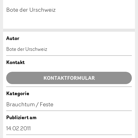
Bote der Urschweiz
Autor
Anzeige beanstanden
Anzeige weiterempfehlen
Bote der Urschweiz
Ihr Feedback wird sehr geschätzt!
Empfehlen Sie diese Anzeige an Freunde weiter.
Kontakt
Allgemeines Feedback
KONTAKTFORMULAR
Anzeige nicht mehr gültig
Anzeige unvollständig
Kategorie
Kontakt
Brauchtum / Feste
Verfassen Sie eine Nachricht für die Kontaktpersonen
Publiziert am
dieser Anzeige.
14.02.2011