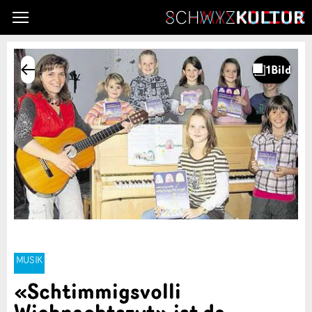
MUSIK
«Schtimmigsvolli
Wiehnachtszyt» ist da