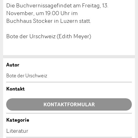
Die Buchvernissagefindet am Freitag, 13.
November, um 19.00 Uhr im
Buchhaus Stocker in Luzern statt.
Bote der Urschweiz (Edith Meyer)
Autor
Anzeige beanstanden
Anzeige weiterempfehlen
Bote der Urschweiz
Ihr Feedback wird sehr geschätzt!
Empfehlen Sie diese Anzeige an Freunde weiter.
Kontakt
Allgemeines Feedback
KONTAKTFORMULAR
Anzeige nicht mehr gültig
Anzeige unvollständig
Kategorie
Kontakt
Literatur