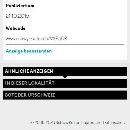
Verfassen Sie eine Nachricht für die Kontaktpersonen
Publiziert am
dieser Anzeige.
21.10.2015
Webcode
* Eingabe erforderlich
www.schwyzkultur.ch/VXP3CR
ANZEIGE WEITEREMPFEHLEN
Anzeige beanstanden
Nachricht
Schliessen
ÄHNLICHE ANZEIGEN
Adresse
IN DIESER LOKALITÄT
BOTE DER URSCHWEIZ
* Eingabe erforderlich
Zur Qualitätssicherung wird eine Kopie der E-Mail
an guidle übermittelt.
© 2009-2026 SchwyzKultur
,
Impressum
,
Datenschutz
NACHRICHT SENDEN