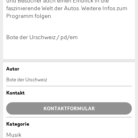
und Besucher auch einen Einblick in die
faszinierende Welt der Autos. Weitere Infos zum
Programm folgen.
Bote der Urschweiz / pd/em
Autor
Anzeige beanstanden
Anzeige weiterempfehlen
Bote der Urschweiz
Ihr Feedback wird sehr geschätzt!
Empfehlen Sie diese Anzeige an Freunde weiter.
Kontakt
Allgemeines Feedback
KONTAKTFORMULAR
Anzeige nicht mehr gültig
Anzeige unvollständig
Kategorie
Kontakt
Musik