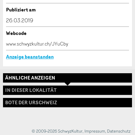
Verfassen Sie eine Nachricht für die Kontaktpersonen
Publiziert am
dieser Anzeige.
26.03.2019
Webcode
* Eingabe erforderlich
www.schwyzkultur.ch/JYuCby
ANZEIGE WEITEREMPFEHLEN
Anzeige beanstanden
Nachricht
Schliessen
ÄHNLICHE ANZEIGEN
Adresse
IN DIESER LOKALITÄT
BOTE DER URSCHWEIZ
* Eingabe erforderlich
Zur Qualitätssicherung wird eine Kopie der E-Mail
an guidle übermittelt.
© 2009-2026 SchwyzKultur
,
Impressum
,
Datenschutz