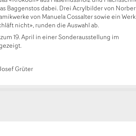
s Baggenstos dabei. Drei Acrylbilder von Norber
ramikwerke von Manuela Cossalter sowie ein Werk
hläft nicht», runden die Auswahl ab.
zum 19. April in einer Sonderausstellung im
ezeigt.
Josef Grüter
kt
ge
ge
tanden
rempfehlen
MAIL
SEITE
FEHLEN
DRUCKEN