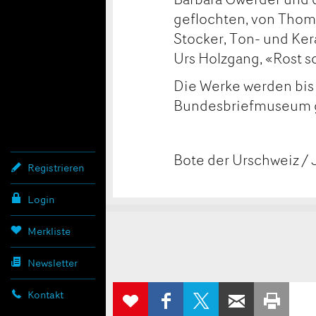
geflochten, von Thoma
Stocker, Ton- und Ke
Urs Holzgang, «Rost sc
Die Werke werden bis 
Bundesbriefmuseum g
Bote der Urschweiz / 
Registrieren
Login
Konta
Anzei
Anzei
Merkliste
Newsletter
beans
weite
AUF
AUF X
PER E-
ZUR
Kontakt
FACEBOOK
TEILEN
WEITEREMP
AUS
MERKLISTE