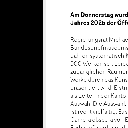
Am Donnerstag wurd
Jahres 2025 der Öffe
Regierungsrat Michae
Bundesbriefmuseums. E
Jahren systematisch 
900 Werken sei. Leider
zugänglichen Räumen 
Werke durch das Kuns
präsentiert wird. Erstm
als Leiterin der Kant
Auswahl Die Auswahl,
ist recht vielfältig. 
Camera obscura von El
Barbara Gwerder und d