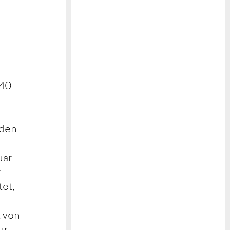
 40
rden
uar
r
et,
t von
ur,