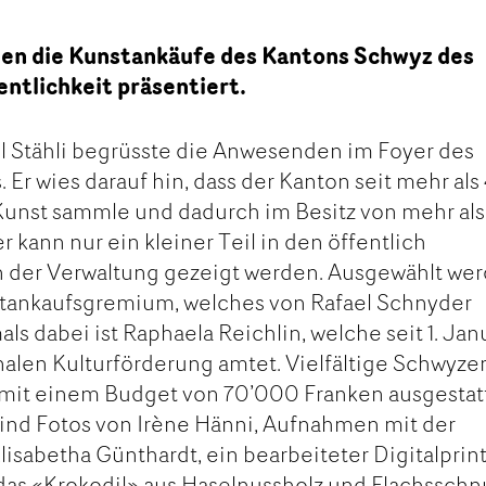
en die Kunstankäufe des Kantons Schwyz des
ntlichkeit präsentiert.
l Stähli begrüsste die Anwesenden im Foyer des
r wies darauf hin, dass der Kanton seit mehr als
Kunst sammle und dadurch im Besitz von mehr als
 kann nur ein kleiner Teil in den öffentlich
der Verwaltung gezeigt werden. Ausgewählt we
tankaufsgremium, welches von Rafael Schnyder
als dabei ist Raphaela Reichlin, welche seit 1. Jan
onalen Kulturförderung amtet. Vielfältige Schwyze
 mit einem Budget von 70’000 Franken ausgestatt
Es sind Fotos von Irène Hänni, Aufnahmen mit der
isabetha Günthardt, ein bearbeiteter Digitalprin
as «Krokodil» aus Haselnussholz und Flachsschn