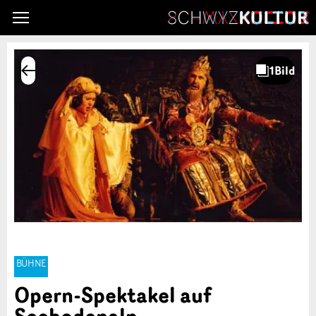
BÜHNE
Opern-Spektakel auf
Seebodenalp