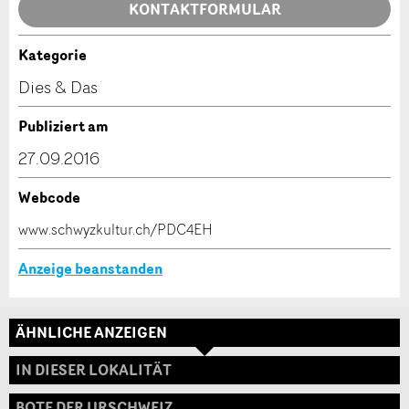
Allgemeines Feedback
KONTAKTFORMULAR
Anzeige nicht mehr gültig
Anzeige unvollständig
Kategorie
Kontakt
Dies & Das
Verfassen Sie eine Nachricht für die Kontaktpersonen
Publiziert am
dieser Anzeige.
27.09.2016
Webcode
* Eingabe erforderlich
www.schwyzkultur.ch/PDC4EH
ANZEIGE WEITEREMPFEHLEN
Anzeige beanstanden
Nachricht
Schliessen
ÄHNLICHE ANZEIGEN
Adresse
IN DIESER LOKALITÄT
BOTE DER URSCHWEIZ