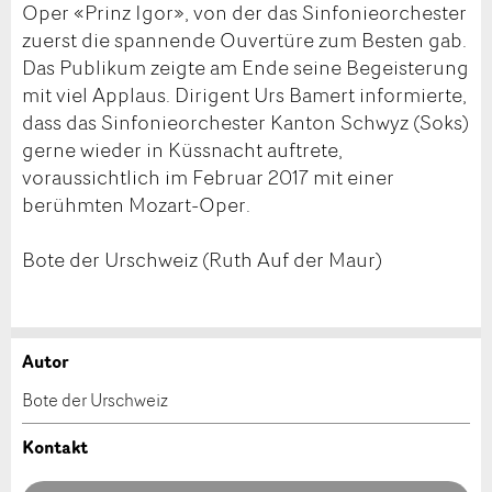
Oper «Prinz Igor», von der das Sinfonieorchester
zuerst die spannende Ouvertüre zum Besten gab.
Das Publikum zeigte am Ende seine Begeisterung
mit viel Applaus. Dirigent Urs Bamert informierte,
dass das Sinfonieorchester Kanton Schwyz (Soks)
gerne wieder in Küssnacht auftrete,
voraussichtlich im Februar 2017 mit einer
berühmten Mozart-Oper.
Bote der Urschweiz (Ruth Auf der Maur)
Autor
Anzeige beanstanden
Anzeige weiterempfehlen
Bote der Urschweiz
Ihr Feedback wird sehr geschätzt!
Empfehlen Sie diese Anzeige an Freunde weiter.
Kontakt