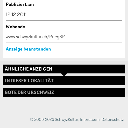
Verfassen Sie eine Nachricht für die Kontaktpersonen
Publiziert am
dieser Anzeige.
12.12.2011
Webcode
* Eingabe erforderlich
www.schwyzkultur.ch/Pucg8R
ANZEIGE WEITEREMPFEHLEN
Anzeige beanstanden
Nachricht
Schliessen
ÄHNLICHE ANZEIGEN
Adresse
IN DIESER LOKALITÄT
BOTE DER URSCHWEIZ
* Eingabe erforderlich
Zur Qualitätssicherung wird eine Kopie der E-Mail
an guidle übermittelt.
© 2009-2026 SchwyzKultur
,
Impressum
,
Datenschutz
NACHRICHT SENDEN