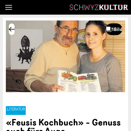
LITERATUR
«Feusis Kochbuch» – Genuss
auch fürs Auge