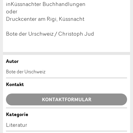
inKüssnachter Buchhandlungen
oder
Druckcenter am Rigi, Küssnacht
Bote der Urschweiz / Christoph Jud
Autor
Anzeige beanstanden
Anzeige weiterempfehlen
Bote der Urschweiz
Ihr Feedback wird sehr geschätzt!
Empfehlen Sie diese Anzeige an Freunde weiter.
Kontakt
Allgemeines Feedback
KONTAKTFORMULAR
Anzeige nicht mehr gültig
Anzeige unvollständig
Kategorie
Kontakt
Literatur