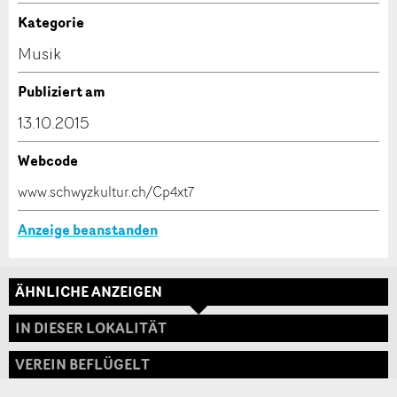
Anzeige unvollständig
Kategorie
Kontakt
Musik
Verfassen Sie eine Nachricht für die Kontaktpersonen
Publiziert am
dieser Anzeige.
13.10.2015
Webcode
* Eingabe erforderlich
www.schwyzkultur.ch/Cp4xt7
ANZEIGE WEITEREMPFEHLEN
Anzeige beanstanden
Nachricht
Schliessen
ÄHNLICHE ANZEIGEN
Adresse
IN DIESER LOKALITÄT
VEREIN BEFLÜGELT
* Eingabe erforderlich