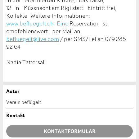
in der reformierten Kirche, Hofstrasse,
12 in Küssnacht am Rigi statt. Eintritt frei,
Kollekte Weitere Informationen:
www.befluegelt.ch Eine
Reservation ist
empfehlenswert: per Mail an
befluegelt@live.com
/ per SMS/Tel an 079 285
92 64
Nadia Tattersall
Autor
Anzeige beanstanden
Anzeige weiterempfehlen
Verein beflügelt
Ihr Feedback wird sehr geschätzt!
Empfehlen Sie diese Anzeige an Freunde weiter.
Kontakt
Allgemeines Feedback
KONTAKTFORMULAR
Anzeige nicht mehr gültig