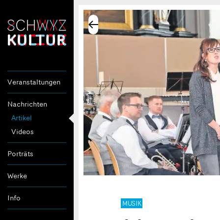
Veranstaltungen
Nachrichten
Artikel
Videos
Porträts
Werke
Info
MUSIK