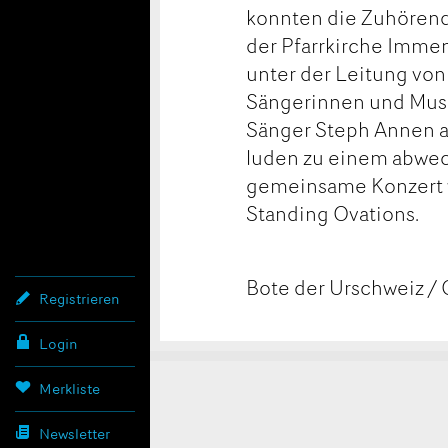
konnten die Zuhörend
der Pfarrkirche Imme
unter der Leitung von
Sängerinnen und Musi
Sänger Steph Annen a
luden zu einem abwec
gemeinsame Konzert wa
Standing Ovations.
Bote der Urschweiz /
Registrieren
Login
Konta
Anzei
Anzei
Merkliste
Newsletter