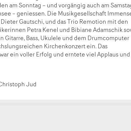
en am Sonntag – und vorgängig auch am Samsta
nsee – geniessen. Die Musikgesellschaft Immens
 Dieter Gautschi, und das Trio Remotion mit den
kerinnen Petra Kenel und Bibiane Adamschik so
n Gitarre, Bass, Ukulele und dem Drumcomputer
hslungsreichen Kirchenkonzert ein. Das
r ein voller Erfolg und erntete viel Applaus und
 Christoph Jud
kt
ge
ge