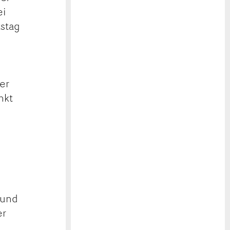
ei
tstag
er
nkt
 und
er