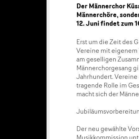
Der Männerchor Küssn
Männerchöre, sonder
12. Juni findet zum 
Erst um die Zeit des 
Vereine mit eigenem V
am geselligen Zusamm
Männerchorgesang gilt
Jahrhundert. Vereine 
tragende Rolle im Ges
macht sich der Männer
Jubiläumsvorbereitu
Der neu gewählte Vor
Musikkommission unte