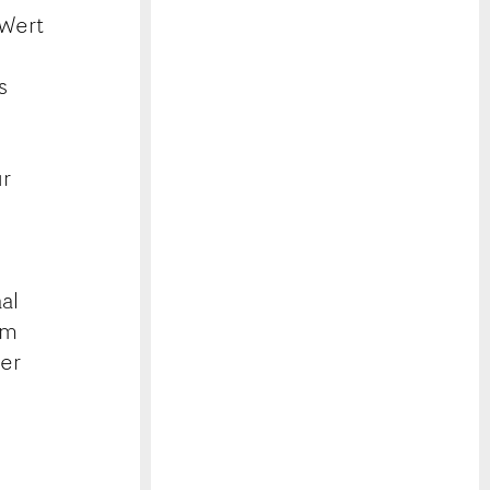
 Wert
s
ur
al
im
der