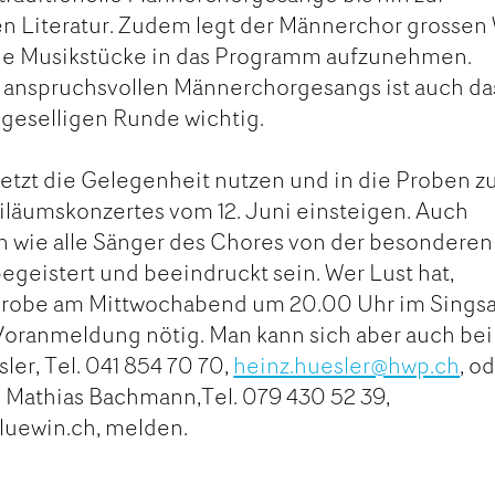
n Literatur. Zudem legt der Männerchor grossen
che Musikstücke in das Programm aufzunehmen.
 anspruchsvollen Männerchorgesangs ist auch da
geselligen Runde wichtig.
jetzt die Gelegenheit nutzen und in die Proben z
iläumskonzertes vom 12. Juni einsteigen. Auch
 wie alle Sänger des Chores von der besonderen
geistert und beeindruckt sein. Wer Lust hat,
Probe am Mittwochabend um 20.00 Uhr im Singsa
 Voranmeldung nötig. Man kann sich aber auch be
ler, Tel. 041 854 70 70,
heinz.huesler@hwp.ch
, o
 Mathias Bachmann,Tel. 079 430 52 39,
uewin.ch, melden.