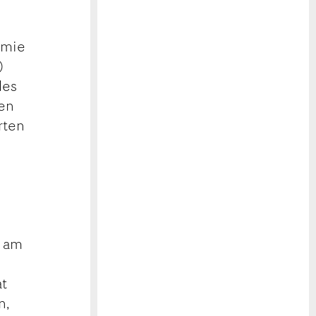
emie
)
les
ren
rten
d am
at
n,