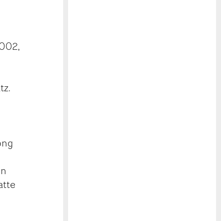
2002,
tz.
ong
en
atte