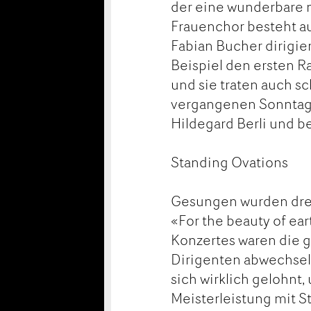
der eine wunderbare m
Frauenchor besteht au
Fabian Bucher dirigier
Beispiel den ersten 
und sie traten auch 
vergangenen Sonntag 
Hildegard Berli und be
Standing Ovations
Gesungen wurden drei
«For the beauty of ea
Konzertes waren die 
Dirigenten abwechseln
sich wirklich gelohnt
Meisterleistung mit S