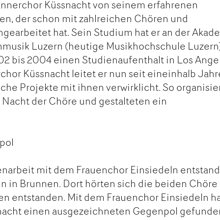
ännerchor Küssnacht von seinem erfahrenen
en, der schon mit zahlreichen Chören und
earbeitet hat. Sein Studium hat er an der Akad
enmusik Luzern (heutige Musikhochschule Luzern
02 bis 2004 einen Studienaufenthalt in Los Ange
or Küssnacht leitet er nun seit eineinhalb Jah
iche Projekte mit ihnen verwirklicht. So organisie
 Nacht der Chöre und gestalteten ein
pol
narbeit mit dem Frauenchor Einsiedeln entstan
n in Brunnen. Dort hörten sich die beiden Chöre
en entstanden. Mit dem Frauenchor Einsiedeln h
nacht einen ausgezeichneten Gegenpol gefunde