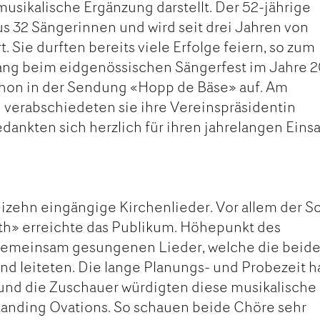
usikalische Ergänzung darstellt. Der 52-jährige
s 32 Sängerinnen und wird seit drei Jahren von
t. Sie durften bereits viele Erfolge feiern, so zum
Rang beim eidgenössischen Sängerfest im Jahre 
schon in der Sendung «Hopp de Bäse» auf. Am
verabschiedeten sie ihre Vereinspräsidentin
dankten sich herzlich für ihren jahrelangen Einsa
zehn eingängige Kirchenlieder. Vor allem der S
rth» erreichte das Publikum. Höhepunkt des
gemeinsam gesungenen Lieder, welche die beid
d leiteten. Die lange Planungs- und Probezeit h
, und die Zuschauer würdigten diese musikalische
tanding Ovations. So schauen beide Chöre sehr