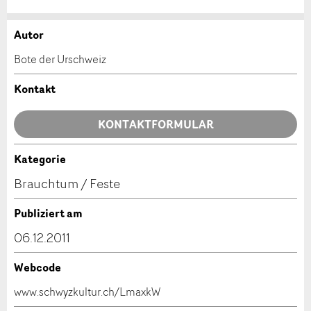
Autor
Anzeige beanstanden
Anzeige weiterempfehlen
Bote der Urschweiz
Ihr Feedback wird sehr geschätzt!
Empfehlen Sie diese Anzeige an Freunde weiter.
Kontakt
Allgemeines Feedback
KONTAKTFORMULAR
Anzeige nicht mehr gültig
Anzeige unvollständig
Kategorie
Kontakt
Brauchtum / Feste
Verfassen Sie eine Nachricht für die Kontaktpersonen
Publiziert am
dieser Anzeige.
06.12.2011
Webcode
* Eingabe erforderlich
www.schwyzkultur.ch/LmaxkW