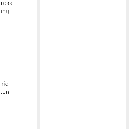
dreas
ung.
s
s
anie
sten