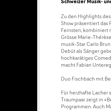
Schweizer Musik- u
Zu den Highlights des 
Show präsentiert das
Feinsten, kombiniert
Grösse Marie-Thérèse
musik-Star Carlo Brunn
Debüt als Sänger geben
hochkarätiges Comed
macht Fabian Untereg
Duo Fischbach mit Bes
Für herzhafte Lacher 
Traumpaar zeigt in «
Programmen. Auch Mas