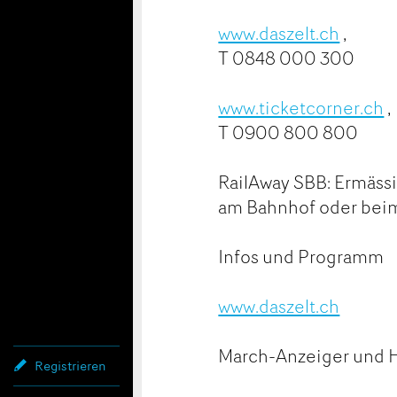
www.daszelt.ch
,
T 0848 000 300
www.ticketcorner.ch
,
T 0900 800 800
RailAway SBB: Ermäss
am Bahnhof oder bei
Infos und Programm
www.daszelt.ch
March-Anzeiger und H
Registrieren