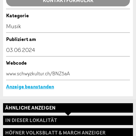
Allgemeines Feedback
KONTAKTFORMULAR
Anzeige nicht mehr gültig
Anzeige unvollständig
Kategorie
Kontakt
Musik
Verfassen Sie eine Nachricht für die Kontaktpersonen
Publiziert am
dieser Anzeige.
03.06.2024
Webcode
* Eingabe erforderlich
www.schwyzkultur.ch/BNZ5aA
ANZEIGE WEITEREMPFEHLEN
Anzeige beanstanden
Nachricht
Schliessen
ÄHNLICHE ANZEIGEN
Adresse
IN DIESER LOKALITÄT
HÖFNER VOLKSBLATT & MARCH ANZEIGER
* Eingabe erforderlich