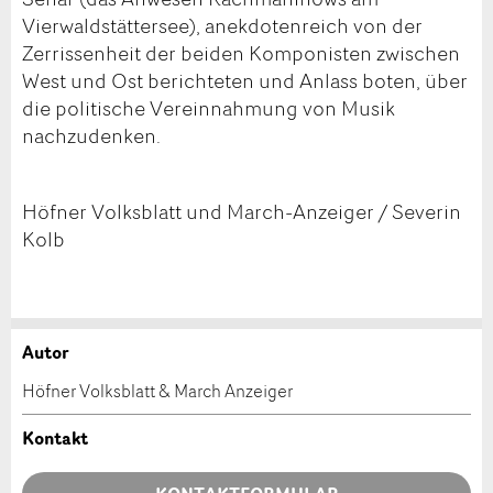
Vierwaldstättersee), anekdotenreich von der
Zerrissenheit der beiden Komponisten zwischen
West und Ost berichteten und Anlass boten, über
die politische Vereinnahmung von Musik
nachzudenken.
Höfner Volksblatt und March-Anzeiger / Severin
Kolb
Autor
Anzeige beanstanden
Anzeige weiterempfehlen
Höfner Volksblatt & March Anzeiger
Ihr Feedback wird sehr geschätzt!
Empfehlen Sie diese Anzeige an Freunde weiter.
Kontakt