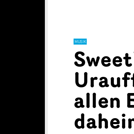
MUSIK
Sweet
Urauf
allen
dahei