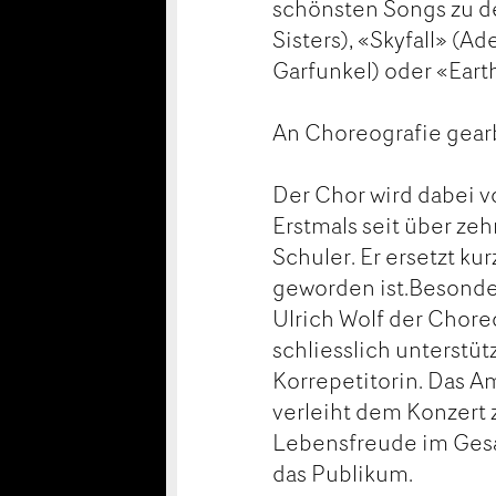
schönsten Songs zu de
Sisters), «Skyfall» (
Garfunkel) oder «Eart
An Choreografie gear
Der Chor wird dabei v
Erstmals seit über ze
Schuler. Er ersetzt ku
geworden ist.Besonde
Ulrich Wolf der Chore
schliesslich unterstü
Korrepetitorin. Das 
verleiht dem Konzert 
Lebensfreude im Gesa
das Publikum.