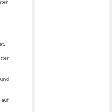
nter
et.
tter
 und
 auf