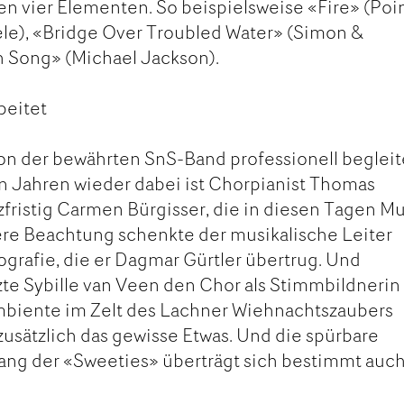
n vier Elementen. So beispielsweise «Fire» (Poi
Adele), «Bridge Over Troubled Water» (Simon &
h Song» (Michael Jackson).
beitet
on der bewährten SnS-Band professionell begleit
hn Jahren wieder dabei ist Chorpianist Thomas
rzfristig Carmen Bürgisser, die in diesen Tagen Mu
re Beachtung schenkte der musikalische Leiter
ografie, die er Dagmar Gürtler übertrug. Und
tzte Sybille van Veen den Chor als Stimmbildnerin
Ambiente im Zelt des Lachner Wiehnachtszaubers
zusätzlich das gewisse Etwas. Und die spürbare
ng der «Sweeties» überträgt sich bestimmt auch