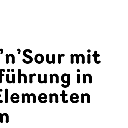
’n’Sour mit
führung in
 Elementen
m