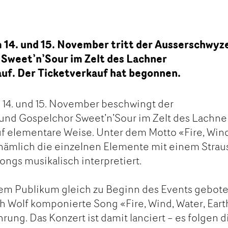
4. und 15. November tritt der Ausserschwyz
 Sweet’n’Sour im Zelt des Lachner
uf. Der Ticketverkauf hat begonnen.
4. und 15. November beschwingt der
und Gospelchor Sweet’n’Sour im Zelt des Lachne
f elementare Weise. Unter dem Motto «Fire, Wind
 nämlich die einzelnen Elemente mit einem Strau
ngs musikalisch interpretiert.
em Publikum gleich zu Beginn des Events gebote
ch Wolf komponierte Song «Fire, Wind, Water, Eart
hrung. Das Konzert ist damit lanciert – es folgen d