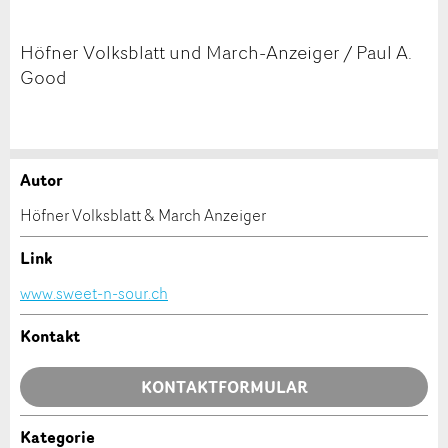
Höfner Volksblatt und March-Anzeiger / Paul A.
Good
Autor
Anzeige beanstanden
Anzeige weiterempfehlen
Höfner Volksblatt & March Anzeiger
Ihr Feedback wird sehr geschätzt!
Empfehlen Sie diese Anzeige an Freunde weiter.
Link
www.sweet-n-sour.ch
Allgemeines Feedback
Anzeige nicht mehr gültig
Kontakt
Anzeige unvollständig
KONTAKTFORMULAR
Kategorie