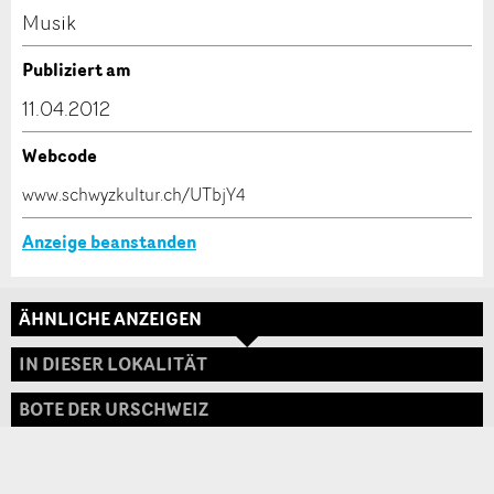
Kontakt
Musik
Verfassen Sie eine Nachricht für die Kontaktpersonen
Publiziert am
dieser Anzeige.
11.04.2012
Webcode
* Eingabe erforderlich
www.schwyzkultur.ch/UTbjY4
ANZEIGE WEITEREMPFEHLEN
Anzeige beanstanden
Nachricht
Schliessen
ÄHNLICHE ANZEIGEN
Adresse
IN DIESER LOKALITÄT
BOTE DER URSCHWEIZ
* Eingabe erforderlich
Zur Qualitätssicherung wird eine Kopie der E-Mail
an guidle übermittelt.