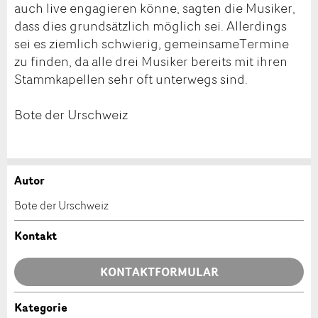
auch live engagieren könne, sagten die Musiker,
dass dies grundsätzlich möglich sei. Allerdings
sei es ziemlich schwierig, gemeinsameTermine
zu finden, da alle drei Musiker bereits mit ihren
Stammkapellen sehr oft unterwegs sind.
Bote der Urschweiz
Autor
Anzeige beanstanden
Anzeige weiterempfehlen
Bote der Urschweiz
Ihr Feedback wird sehr geschätzt!
Empfehlen Sie diese Anzeige an Freunde weiter.
Kontakt
Allgemeines Feedback
KONTAKTFORMULAR
Anzeige nicht mehr gültig
Anzeige unvollständig
Kategorie