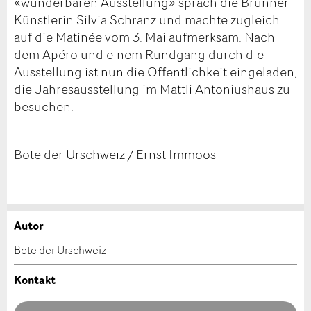
«wunderbaren Ausstellung» sprach die Brunner
Künstlerin Silvia Schranz und machte zugleich
auf die Matinée vom 3. Mai aufmerksam. Nach
dem Apéro und einem Rundgang durch die
Ausstellung ist nun die Öffentlichkeit eingeladen,
die Jahresausstellung im Mattli Antoniushaus zu
besuchen.
Bote der Urschweiz / Ernst Immoos
Autor
Anzeige beanstanden
Anzeige weiterempfehlen
Bote der Urschweiz
Ihr Feedback wird sehr geschätzt!
Empfehlen Sie diese Anzeige an Freunde weiter.
Kontakt