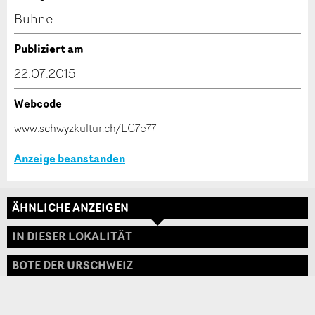
Kontakt
Bühne
Verfassen Sie eine Nachricht für die Kontaktpersonen
Publiziert am
dieser Anzeige.
22.07.2015
Webcode
* Eingabe erforderlich
www.schwyzkultur.ch/LC7e77
ANZEIGE WEITEREMPFEHLEN
Anzeige beanstanden
Nachricht
Schliessen
ÄHNLICHE ANZEIGEN
Adresse
IN DIESER LOKALITÄT
BOTE DER URSCHWEIZ
* Eingabe erforderlich
Zur Qualitätssicherung wird eine Kopie der E-Mail
an guidle übermittelt.