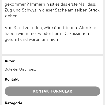
gekommen? Immerhin ist es das erste Mal, dass
Zug und Schwyz in dieser Sache am selben Strick
ziehen.
Von Streit zu reden, wäre übertrieben. Aber klar
haben wir immer wieder harte Diskussionen
geführt und waren uns nich
Autor
Anzeige beanstanden
Anzeige weiterempfehlen
Bote der Urschweiz
Ihr Feedback wird sehr geschätzt!
Empfehlen Sie diese Anzeige an Freunde weiter.
Kontakt
Allgemeines Feedback
KONTAKTFORMULAR
Anzeige nicht mehr gültig
Anzeige unvollständig
Kategorie