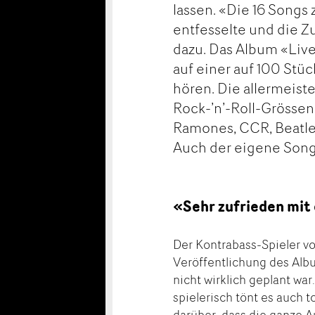
lassen. «Die 16 Songs
entfesselte und die Z
dazu. Das Album «Live»
auf einer auf 100 Stü
hören. Die allermeist
Rock-’n’-Roll-Grössen 
Ramones, CCR, Beatles
Auch der eigene Song 
«Sehr zufrieden mi
Der Kontrabass-Spieler vo
Veröffentlichung des Albu
nicht wirklich geplant w
spielerisch tönt es auch to
darüber, dass die ganze 