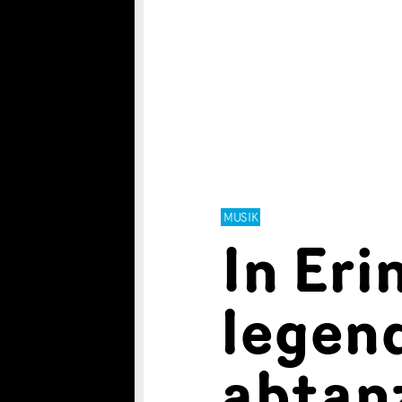
MUSIK
In Eri
legen
abtan