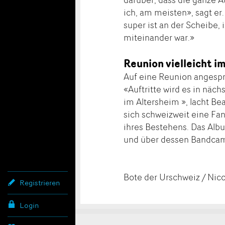
ich, am meisten», sagt e
super ist an der Scheibe, 
miteinander war.»
Reunion vielleicht i
Auf eine Reunion angespro
«Auftritte wird es in näc
im Altersheim », lacht B
sich schweizweit eine Fa
ihres Bestehens. Das Alb
und über dessen Bandcamp
Bote der Urschweiz / Nic
Registrieren
Login