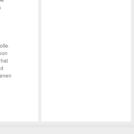
h
lle.
nion
 hat
nd
ienen