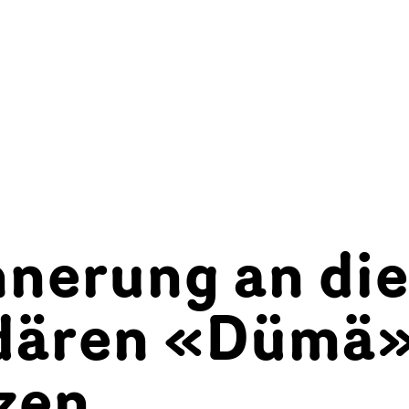
nnerung an di
dären «Dümä
zen