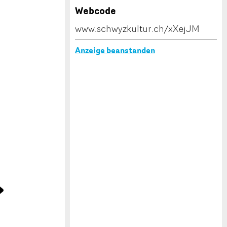
Webcode
www.schwyzkultur.ch/xXejJM
Anzeige beanstanden
e
»