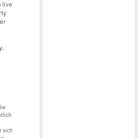
 live
rty
der
y,
die
tlich
d
r sich
be