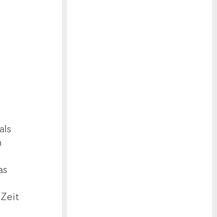
als
n
as
 Zeit