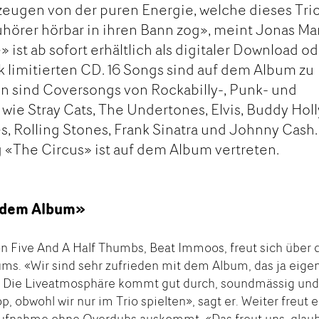
 zeugen von der puren Energie, welche dieses Trio
uhörer hörbar in ihren Bann zog», meint Jonas Ma
 ist ab sofort erhältlich als digitaler Download o
ck limitierten CD. 16 Songs sind auf dem Album zu
en sind Coversongs von Rockabilly-, Punk- und
wie Stray Cats, The Undertones, Elvis, Buddy Holl
, Rolling Stones, Frank Sinatra und Johnny Cash.
«The Circus» ist auf dem Album vertreten.
t dem Album»
n Five And A Half Thumbs, Beat Immoos, freut sich über 
ms. «Wir sind sehr zufrieden mit dem Album, das ja eigen
ar. Die Liveatmosphäre kommt gut durch, soundmässig un
p, obwohl wir nur im Trio spielten», sagt er. Weiter freut e
Aufnahme ohne Overdubs auskommt. «Das freut uns, glau